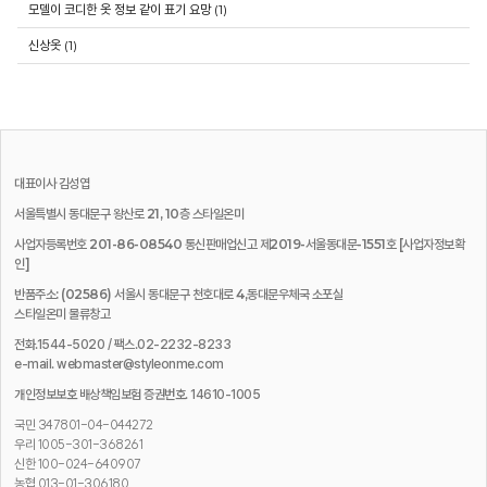
모델이 코디한 옷 정보 같이 표기 요망 (1)
신상옷 (1)
대표이사
김성엽
서울특별시 동대문구 왕산로 21, 10층 스타일온미
사업자등록번호 201-86-08540 통신판매업신고 제2019-서울동대문-1551호
[사업자정보확
인]
반품주소: (02586) 서울시 동대문구 천호대로 4,동대문우체국 소포실
스타일온미 물류창고
전화.1544-5020 / 팩스.02-2232-8233
e-mail. webmaster@styleonme.com
개인정보보호 배상책임보험 증권번호. 14610-1005
국민 347801-04-044272
우리 1005-301-368261
신한 100-024-640907
농협 013-01-306180