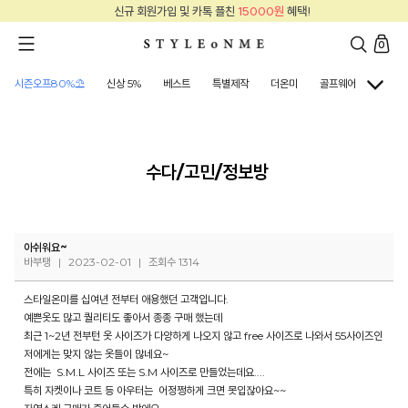
신규 회원가입 및 카톡 플친
15000원
혜택!
0
시즌오프80%⛱
신상 5%
베스트
특별제작
더온미
골프웨어
아우터
수다/고민/정보방
아쉬워요~
바부탱
|
2023-02-01
|
조회수 1314
스타일온미를 십여년 전부터 애용했던 고객입니다.
예쁜옷도 많고 퀄리티도 좋아서 종종 구매 했는데
최근 1~2년 전부턴 옷 사이즈가 다양하게 나오지 않고 free 사이즈로 나와서 55사이즈인
저에게는 맞지 않는 옷들이 많네요~
전에는 S.M.L 사이즈 또는 S.M 사이즈로 만들었는데요....
특히 자켓이나 코트 등 아우터는 어정쩡하게 크면 못입잖아요~~