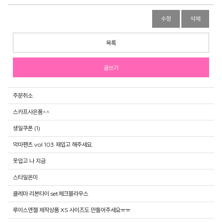
수정
삭제
목록
글쓰기
주문취소
스카프사은품^^
생일쿠폰 (1)
악마팬츠 vol 103 재입고 해주세요.
옷입고 나 지금
스타일온미
클레마 리본타이 set체크블라우스
루이스엔젤 제작상품 XS 사이즈도 만들어주세요ㅠㅠ