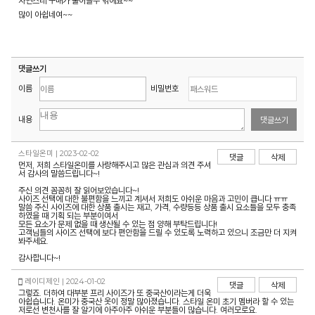
자연스레 구매가 줄어들수 밖에요~~
많이 아쉽네여~~
댓글쓰기
이름
비밀번호
내용
댓글쓰기
스타일온미 | 2023-02-02
댓글
삭제
먼저, 저희 스타일온미를 사랑해주시고 많은 관심과 의견 주셔
서 감사의 말씀드립니다~!
주신 의견 꼼꼼히 잘 읽어보았습니다~!
사이즈 선택에 대한 불편함을 느끼고 계셔서 저희도 아쉬운 마음과 고민이 큽니다 ㅠㅠ
말씀 주신 사이즈에 대한 상품 출시는 재고, 가격, 수량등등 상품 출시 요소들을 모두 충족
하였을 때 기획 되는 부분이여서
모든 요소가 문제 없을 때 생산될 수 있는 점 양해 부탁드립니다!
고객님들의 사이즈 선택에 보다 편안함을 드릴 수 있도록 노력하고 있으니 조금만 더 지켜
봐주세요.
감사합니다~!
레이디제인 | 2024-01-02
댓글
삭제
그렇죠. 더하여 대부분 프리 사이즈가 또 중국산이라는게 더욱
아쉽습니다. 온미가 중국산 옷이 정말 많아졌습니다. 스타일 온미 초기 멤버라 할 수 있는
저로선 변천사를 잘 알기에 아주아주 아쉬운 부분들이 많습니다. 여러모로요.