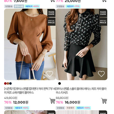
77
%
25,000
원
80
%
7,600
원
[루이스엔젤] 스몰리 플라워 레이스 퍼프 카라 블라
[시즌특가] [루이스엔젤] 럽미텐더 허리 핀턱 7부 세
우스 티셔츠
미 퍼프 소매 러블리 블라우스
66,800원
49,800원
76
%
16,000
원
76
%
12,000
원