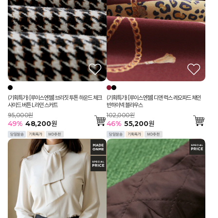
(기획특가) [루이스엔젤] 브리짓 투톤 하운드 체크
(기획특가) [루이스엔젤] 디엔 럭스 레오파드 체인
사이드 버튼 L라인 스커트
반하이넥 블라우스
95,000원
102,000원
49
%
48,200
원
46
%
55,200
원