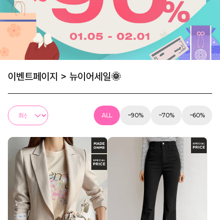
이벤트페이지
>
뉴이어세일🌞
ALL
~90%
~70%
~60%