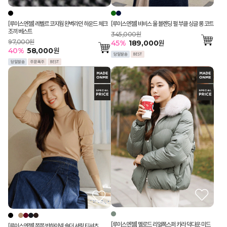
[루이스엔젤] 레벨르 코지웜 완벽라인 하운드 체크
[루이스엔젤] 비비스 울 블렌딩 펄 부클 싱글 롱 코트
조끼 베스트
345,000원
97,000원
45
%
189,000
원
40
%
58,000
원
[루이스엔젤] 멜로드 리얼폭스퍼 카라 덕다운 미드
[루이스엔젤] 쫀쫀 반하이넥 숄더 셔링 티셔츠