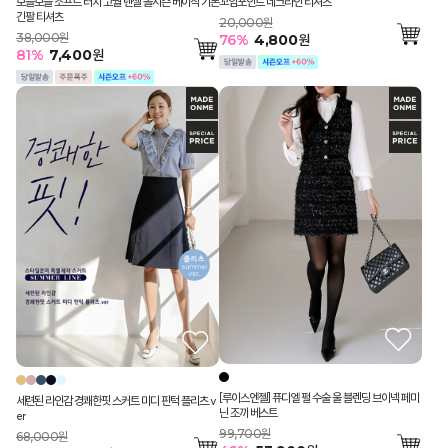
보들보들 소프트 터치 고퀄 텐셀 올시즌 베이직 기본
꼬임포인트 네크라인 티셔츠
긴팔 티셔츠
20,000원
38,000원
76
%
4,800
원
81
%
7,400
원
[루이스엔젤] 퓨디엘 펄 수술 울 블렌딩 브이넥 페미
세련된 라인감 경쾌한핏 스커트 미디 핀턱 플리츠.v
닌 조끼 베스트
er
99,700원
68,000원