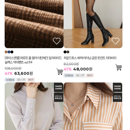
[루이스엔젤] 파로트 울 컬러 타탄체크 일자와이드
하운드투스 배색 라이닝 금장 포인트 치마바지
슬랙스 악마팬츠 vol.114
82,000원
108,000원
41
%
48,000
원
41
%
63,600
원