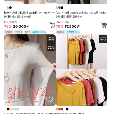
[루이스엔젤] [기획특가] 클래식한 무드 세련된 스트
[루이스엔젤] 고혹적실루엣 셔링 핀턱 벌룬 소매 라
라이프 셔츠 블라우스 vol3
인벨티드 페플럼 블라우스
83,000원
84,000원
76
%
20,000
원
79
%
17,500
원