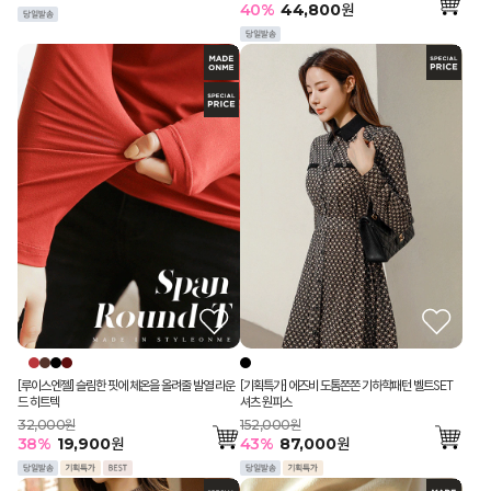
40
%
44,800
원
[루이스엔젤] 슬림한 핏에 체온을 올려줄 발열 라운
[기획특가] 에즈비 도톰쫀쫀 기하학패턴 벨트SET
드 히트텍
셔츠 원피스
32,000원
152,000원
38
%
19,900
원
43
%
87,000
원