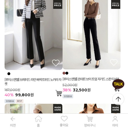
[루이스엔젤] 온데르 브이 트임 쟈가드 스판 티셔츠
[루이스엔젤] 브레이드 라인 배색 트위드 노카라 자
켓
52,000원
38
%
32,500
원
167,000원
40
%
99,800
원
좋아요
이전
장바구니
홈
마이