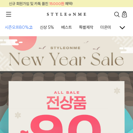
신규 회원가입 및 카톡 플친
15000원
혜택!
0
시즌오프80%⛱
신상 5%
베스트
특별제작
더온미
골프웨어