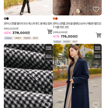
[루이스엔젤] 코테 울 블렌딩 보카시 헤링본 벨트SE
[루이스엔젤] 벨리치 100 폭스퍼 후드 롱 패딩 점퍼
T 더블 하프 코트
690,000원
299,000원
45
%
378,000
원
41
%
176,000
원