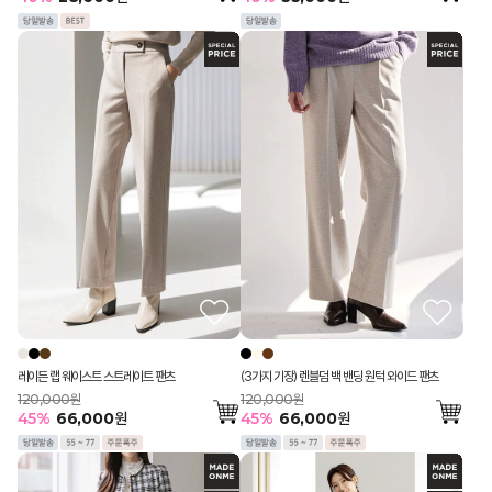
레이든 랩 웨이스트 스트레이트 팬츠
(3가지 기장) 렌블덤 백 밴딩 원턱 와이드 팬츠
120,000원
120,000원
45
%
66,000
원
45
%
66,000
원