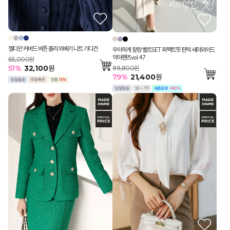
젤디안 커버드 버튼 폴라 꽈배기 니트 가디건
우아하게 찰랑 벨트SET 퍼펙트핏 핀턱 세미와이드
악마팬츠vol.47
65,000원
51
%
32,100
원
99,800원
79
%
21,400
원