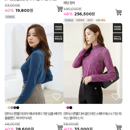
패딩 점퍼
33,000원
490,000원
40
%
19,800
원
48
%
256,500
원
[루이스엔젤] 라코라 에브리데이 기본 심플 베이직
[루이스엔젤] 디바 골드라인 스퀘어 에스닉 기모 레
울블렌드 하이넥 티셔츠
이스 블라우스 티
48,000원
58,000원
40
%
28,600
원
40
%
35,000
원