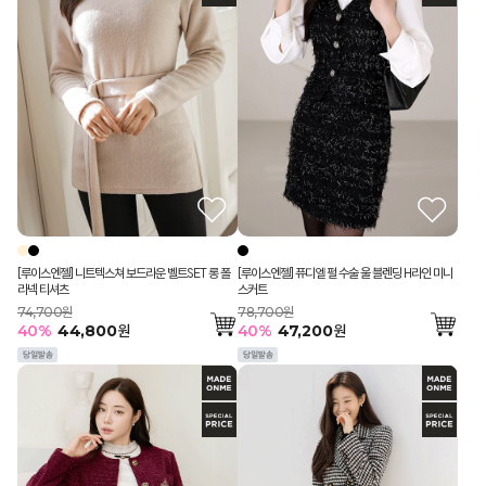
[루이스엔젤] 니트텍스쳐 보드라운 벨트SET 롱 폴
[루이스엔젤] 퓨디엘 펄 수술 울 블렌딩 H라인 미니
라넥 티셔츠
스커트
74,700원
78,700원
40
%
44,800
원
40
%
47,200
원