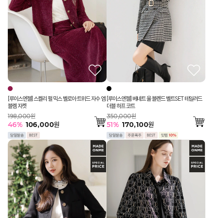
[루이스엔젤] 스켈리 펄 믹스 벨로아 트위드 자수 엠
[루이스엔젤] 베네트 울 블렌드 벨트SET 테일러드
블렘 자켓
더블 하프 코트
198,000원
350,000원
46
%
106,000
원
51
%
170,100
원