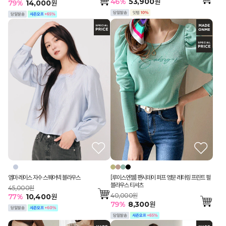
46
%
53,900
원
79
%
14,000
원
[루이스엔젤] 팬시데이 퍼프 영문 레터링 프린트 펄
엠마 레이스 자수 스퀘어넥 블라우스
블라우스 티셔츠
45,000원
40,000원
77
%
10,400
원
79
%
8,300
원