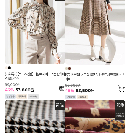
(기획특가) [루이스엔젤] 에틸로 사이드 러플 반하이
[루이스엔젤] 네드 울 블렌딩 하운드 체크 플리츠 스
넥 블라우스
커트
99,000원
99,000원
46
%
53,800
원
46
%
53,800
원