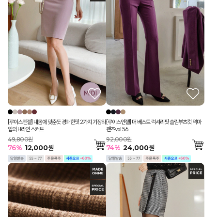
[루이스엔젤] 내몸에 맞춘듯 경쾌한핏 2가지 기장타
[루이스엔젤] 더 베스트 럭셔리핏 슬림부츠컷 악마
입의 H라인 스커트
팬츠vol.56
49,800원
92,000원
76
%
12,000
원
74
%
24,000
원