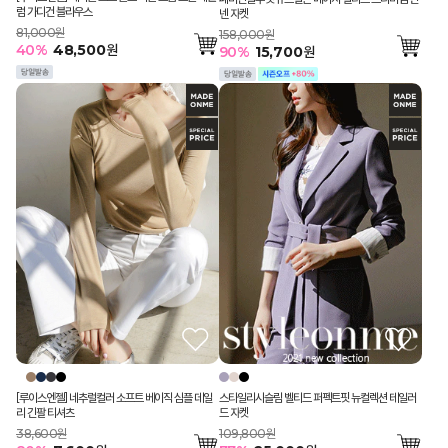
럼 가디건 블라우스
넨 자켓
81,000원
158,000원
40
%
48,500
원
90
%
15,700
원
스타일리시슬림 벨티드 퍼펙트핏 뉴컬렉션 테일러
[루이스엔젤] 네추럴컬러 소프트 베이직 심플 데일
드 자켓
리 긴팔 티셔츠
109,800원
38,600원