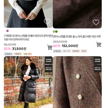
(기획특가) [루이스엔젤] 리에버 히트터치 쫀득 텐션
[루이스엔젤] 포에트 울 노카라 골드버튼 라인 자켓
리본 타이 반하이넥 티셔츠
253,000원
65,000원
40
%
152,000
원
52
%
31,500
원