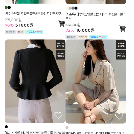
[루이스엔젤] 오텔드 골드버튼 라인 트위드 자켓
[시즌특가][루이스엔젤] 심플 타이넥 셔링숄더 블라
우스
215,000원
76
%
51,600
원
56,800원
72
%
16,000
원
[루이스엔젤] 헤이블 로즈 골드 버튼 도톰 포근 페플
페미닌실루엣 뉴트럴톤 베이지 벨티드 프리미엄 린