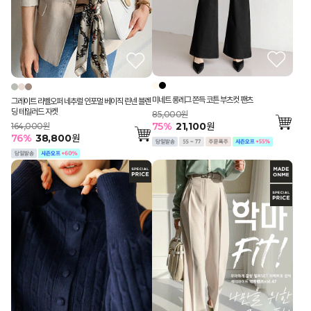
미네트 롱레그 쫀득 코튼 부츠컷 팬츠
그레이트 라벨오퍼 네추럴 인포멀 베이직 린넨 블렌
딩 테일러드 자켓
85,000원
75
%
21,100
원
164,000원
76
%
38,800
원