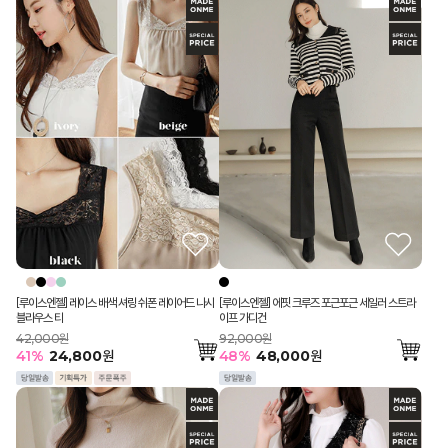
[루이스엔젤] 레이스 배색 셔링 쉬폰 레이어드 나시
[루이스엔젤] 에핏 크루즈 포근포근 세일러 스트라
블라우스 티
이프 가디건
42,000원
92,000원
41
%
24,800
원
48
%
48,000
원