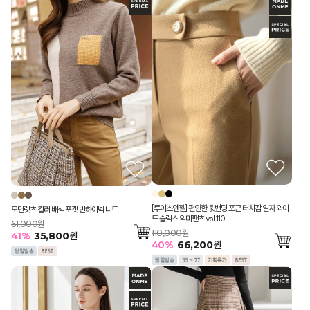
[루이스엔젤] 편안한 뒷밴딩 포근 터치감 일자 와이
모먼렛츠 컬러 배색 포켓 반하이넥 니트
드 슬랙스 악마팬츠 vol.110
61,000원
110,000원
41
%
35,800
원
40
%
66,200
원