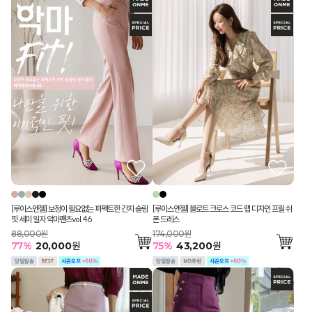
[루이스엔젤] 보정이 필요없는 퍼펙트한 간지 슬림
[루이스엔젤] 블로트 크로스 코드 랩 디자인 프릴 쉬
핏 세미 일자 악마팬츠vol.46
폰 드레스
88,000원
174,000원
77
%
20,000
원
75
%
43,200
원