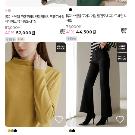
[루이스엔젤] 포에디 메탈 펄 진주넥 쟈가드 패턴 티
[루이스엔젤] 컨템포러리 밴딩 웜터치 코듀로이 일
셔츠
자 와이드 악마팬츠vol.115
76,000원
87,000원
41
%
44,500
원
40
%
52,000
원