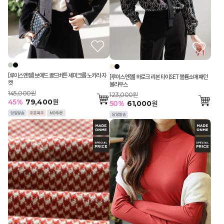
[루이스엔젤] 보에드 골드버튼 세미크롭 노카라 자
[루이스엔젤] 하로크 리본 타이SET 볼륨소매 패턴
켓
블라우스
145,000원
123,000원
45
%
79,400
원
50
%
61,000
원