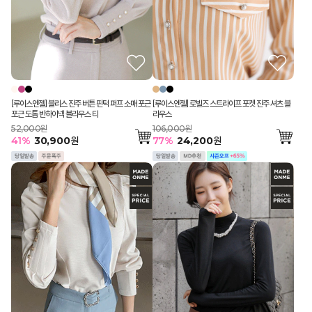
[루이스엔젤] 로빌즈 스트라이프 포켓 진주 셔츠 블
[루이스엔젤] 블리스 진주 버튼 핀턱 퍼프 소매 포근
라우스
포근 도톰 반하이넥 블라우스 티
106,000원
52,000원
77
%
24,200
원
41
%
30,900
원