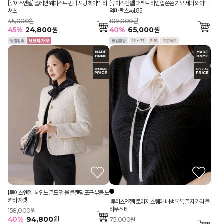
[루이스엔젤] 폴레인 웨이스트 핀턱 셔링 하이넥 티
[루이스엔젤] 퍼펙트 라인업 쫀쫀 기모 세미 와이드
셔츠
악마 팬츠vol.85
45,000원
109,000원
45
%
24,800
원
40
%
65,000
원
[루이스엔젤] 헤인느 골드 펄 울 블렌딩 포근 부클 노
카라 자켓
[루이스엔젤] 로이지 스퀘어 배색 톡톡 골지 카라 블
라우스 티
158,000원
40
%
94,800
원
75,000원