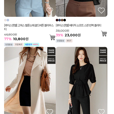
[루이스엔젤] 고져스 벌룬소매 골드버튼 블라우스
[루이스엔젤] 베이직 소프트 스판 반목 폴라티
티
38,000원
46,800원
39
%
23,000
원
77
%
10,800
원