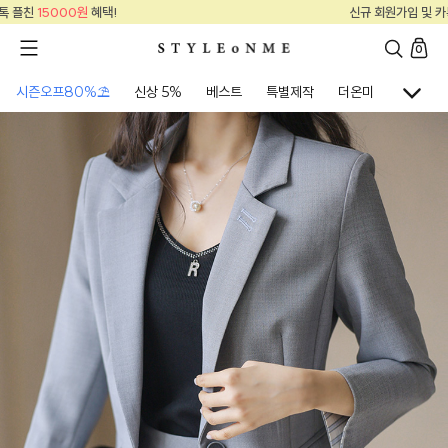
신규 회원가입 및 카톡 플친
15000원
혜택!
0
시즌오프80%⛱
신상 5%
베스트
특별제작
더온미
골프웨어