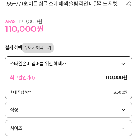
(55-77) 원버튼 싱글 소매 배색 슬림 라인 테일러드 자켓
35
%
170,000
원
110,000
원
결제 혜택
스타일온미 멤버를 위한 혜택가
원
최고할인가
110,000
최대 적립 혜택
3,600원
색상
사이즈