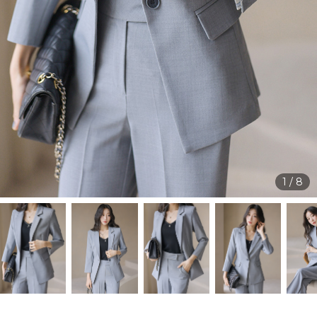
1
/
8