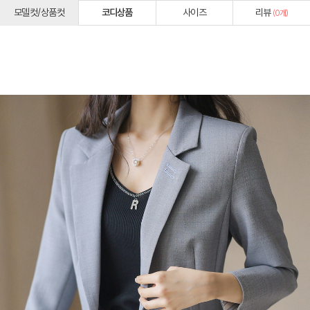
모델컷/상품컷
코디상품
사이즈
리뷰
(
0
개)