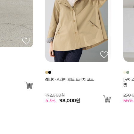
레니아 A라인 후드 트렌치 코트
[루이
켓
172,000원
250,
43
%
98,000
원
56
%