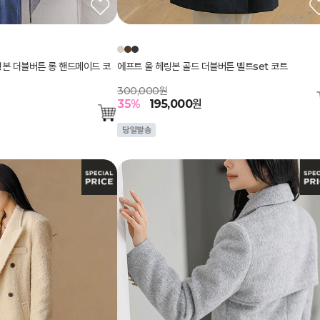
헤링본 더블버튼 롱 핸드메이드 코
에프트 울 헤링본 골드 더블버튼 벨트set 코트
300,000원
35
%
195,000
원