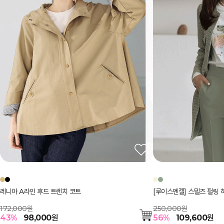
레니아 A라인 후드 트렌치 코트
[루이스엔젤] 스텔즈 펄링 
172,000원
250,000원
43
%
98,000
원
56
%
109,600
원