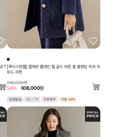
SET
[루이스엔젤] 엘레븐 플레인 펄 골드 버튼 울 블렌딩 하프 트
위드 자켓
245,000원
56
%
108,000
원