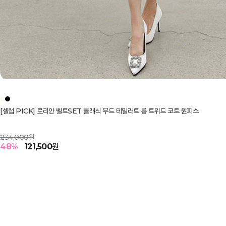
[셀럽 PICK] 로리안 벨트SET 클래식 무드 테일러트 롱 트위드 코트 원피스
234,000원
48
%
121,500
원