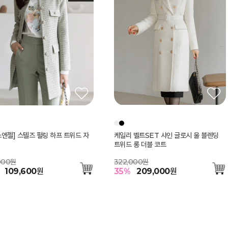
스엔젤] 스텔즈 펄링 하프 트위드 자
케일리 벨트SET 샤인 글로시 울 블렌딩
트위드 롱 더블 코트
000원
322,000원
109,600
원
35
%
209,000
원