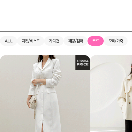
ALL
자켓/베스트
가디건
패딩/점퍼
코트
모피/가죽