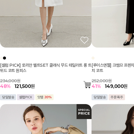
[셀럽 PICK] 로리안 벨트SET 클래식 무드 테일러트 롱 트
[루이스엔젤] 크렘므 프렌치
위드 코트 원피스
치 코트
234,000원
252,000원
48
%
121,500
원
41
%
149,000
원