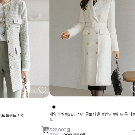
케일리 벨트SET 샤인 글로시 울 블렌딩 트위드 롱 더블
하프 트위드 자켓
트
322,000원