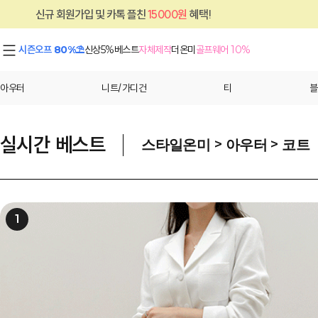
카톡 플친
15000원
혜택!
신규 회원가입 및 
시즌오프 80%⛱
신상5%
베스트
자체제작
더온미
골프웨어 10%
아우터
니트/가디건
티
블
실시간 베스트
>
>
스타일온미
아우터
코트