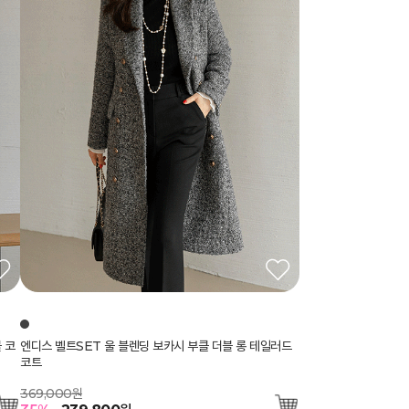
 코
엔디스 벨트SET 울 블렌딩 보카시 부클 더블 롱 테일러드
코트
369,000원