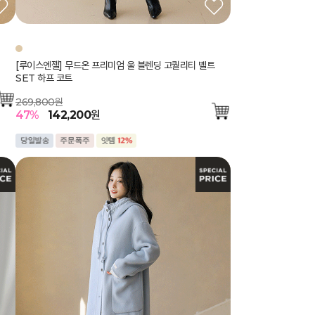
[루이스엔젤] 무드온 프리미엄 울 블렌딩 고퀄리티 벨트
SET 하프 코트
269,800원
47
%
142,200
원