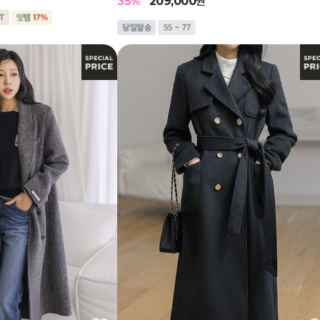
35
%
209,000
원