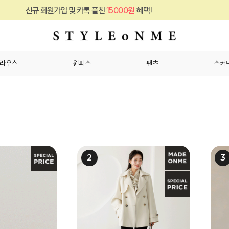
카톡 플친
15000원
혜택!
신규 회원가입 및 
라우스
원피스
팬츠
스커