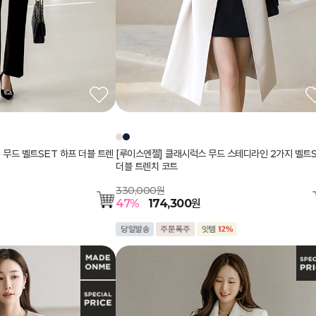
 무드 벨트SET 하프 더블 트렌
[루이스엔젤] 클래시럭스 무드 스테디라인 2가지 벨트
더블 트렌치 코트
330,000원
47
%
174,300
원