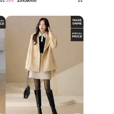
35
%
239,800
원