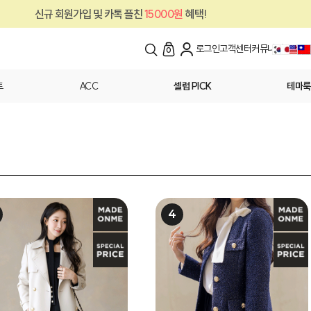
카톡 플친
15000원
혜택!
신규 회원가입 및 
로그인
고객센터
커뮤니티
0
트
ACC
셀럽 PICK
테마룩