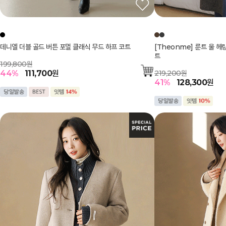
데니엘 더블 골드 버튼 포멀 클래식 무드 하프 코트
[Theonme] 룬트 울 
트
199,800원
44
%
111,700
원
219,200원
41
%
128,300
원