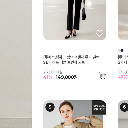
[루이스엔젤] 크렘므 프렌치 무드 벨트
[루이
SET 하프 더블 트렌치 코트
2가지
252,000원
330,
41
%
149,000
원
47
%