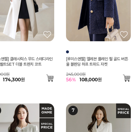
스엔젤] 클래시럭스 무드 스테디라인
[루이스엔젤] 엘레븐 플레인 펄 골드 버튼
 벨트SET 더블 트렌치 코트
울 블렌딩 하프 트위드 자켓
000원
245,000원
174,300
원
56
%
108,000
원