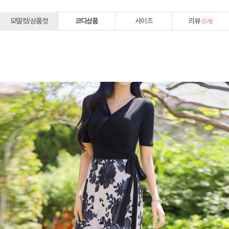
모델컷/상품컷
코디상품
사이즈
리뷰
(
0
개)