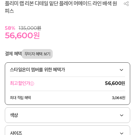
플리미 랩 리본 디테일 밑단 플레어 머메이드 라인 배색 원
피스
58
%
135,000
원
56,600
원
결제 혜택
스타일온미 멤버를 위한 혜택가
원
최고할인가
56,600
최대 적립 혜택
3,066원
색상
사이즈