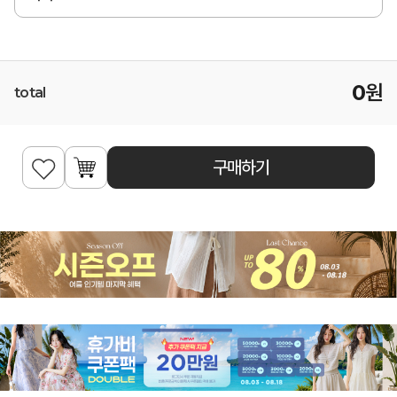
0
원
total
구매하기