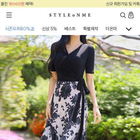
신규 회원가입 및 카톡 플친
15000원
혜택!
0
시즌오프80%⛱
신상 5%
베스트
특별제작
더온미
골프웨어