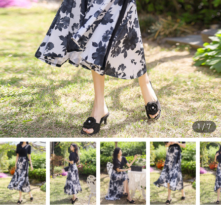
1
/
7