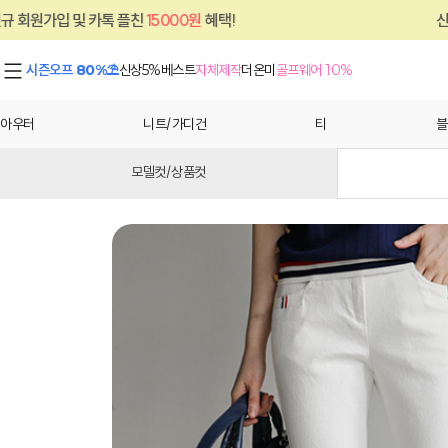
카톡 플친
15000원
혜택!
신규 회원가입 및 
시즌오프 80%⛱
신상5%
베스트
자체제작
더온미
골프웨어 10%
아우터
니트/가디건
티
블
모델컷/상품컷