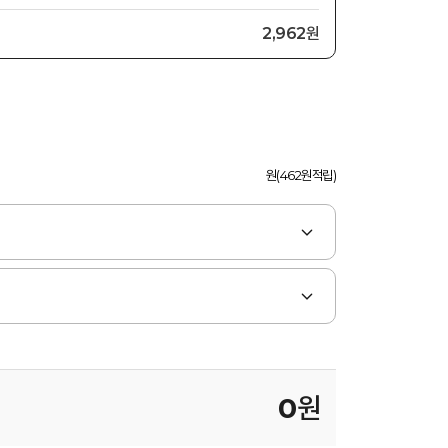
2,962원
원(462원적립)
0
원