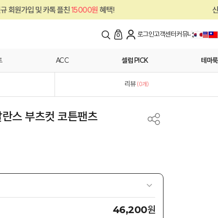
카톡 플친
15000원
혜택!
신규 회원가입 및 
로그인
고객센터
커뮤니티
0
트
ACC
셀럽 PICK
테마룩
리뷰
(
0
개)
발란스 부츠컷 코튼팬츠
원
46,200