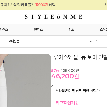
카톡 플친
15000원
혜택!
신규 회원가입 및 
라우스
원피스
팬츠
스커
코디상품
사이즈
[루이스엔젤] 뉴 토미 언
57
%
108,000
원
46,200
원
스타일온미 멤버를 위한 혜택가
최고할인가