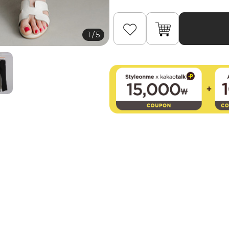
1
/
5