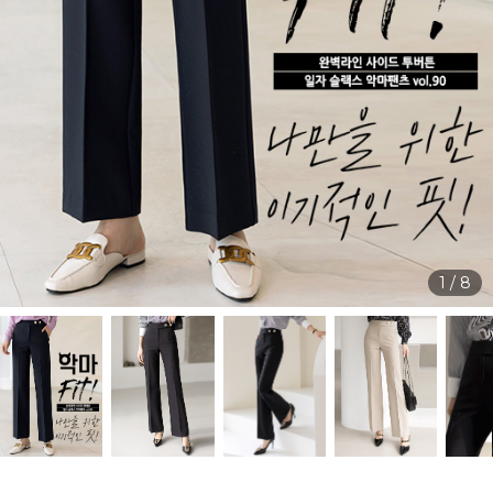
1
/
8