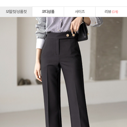
모델컷/상품컷
코디상품
사이즈
리뷰
(
0
개)