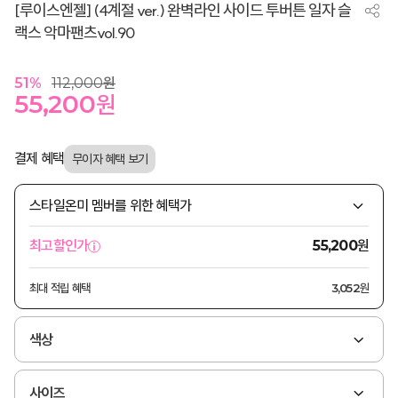
[루이스엔젤] (4계절 ver.) 완벽라인 사이드 투버튼 일자 슬
랙스 악마팬츠vol.90
51
%
112,000
원
55,200
원
결제 혜택
스타일온미 멤버를 위한 혜택가
원
최고할인가
55,200
최대 적립 혜택
3,052원
색상
사이즈