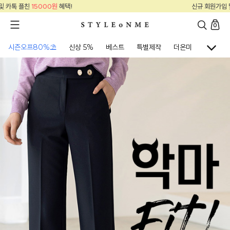
신규 회원가입 및 카톡 플친
15000원
혜택!
0
시즌오프80%⛱
신상 5%
베스트
특별제작
더온미
골프웨어