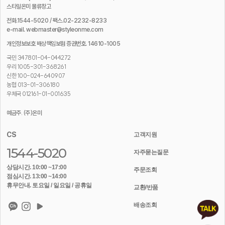
스타일온미 물류창고
전화.1544-5020 / 팩스.02-2232-8233
e-mail. webmaster@styleonme.com
개인정보보호 배상책임보험 증권번호. 14610-1005
국민 347801-04-044272
우리 1005-301-368261
신한 100-024-640907
농협 013-01-306180
우체국 012161-01-001635
예금주. (주)온미
CS
고객지원
1544-5020
자주묻는질문
상담시간. 10:00 ~17:00
주문조회
점심시간. 13:00 ~14:00
휴무안내. 토요일 / 일요일 / 공휴일
교환/반품
배송조회