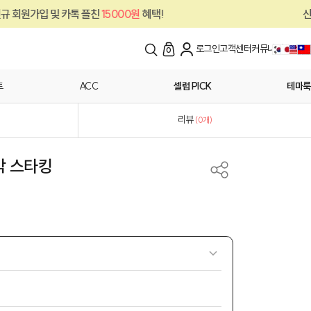
 카톡 플친
15000원
혜택!
신규 회원가입 및
로그인
고객센터
커뮤니티
0
트
ACC
셀럽 PICK
테마룩
리뷰
(
0
개)
박 스타킹