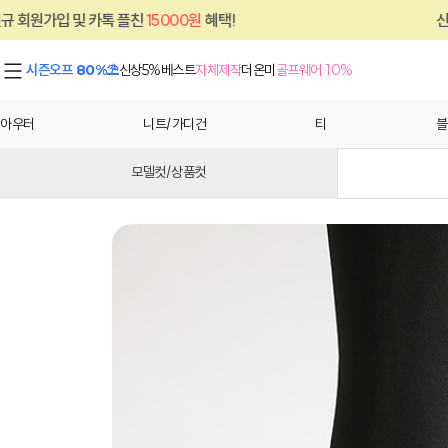
 카톡 플친
15000원
혜택!
신규 회원가입 및
시즌오프 80%⛱
신상5%
베스트
자체제작
더온미
골프웨어 10%
아우터
니트/가디건
티
블
모델컷/상품컷