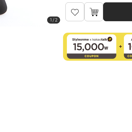
1
/
2