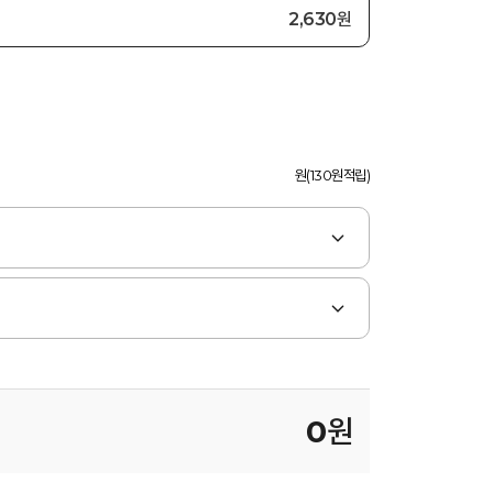
2,630원
원(130원적립)
0
원