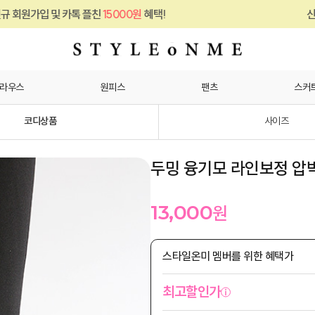
 카톡 플친
15000원
혜택!
신규 회원가입 및
라우스
원피스
팬츠
스커
코디상품
사이즈
두밍 융기모 라인보정 압
13,000
원
스타일온미 멤버를 위한 혜택가
최고할인가