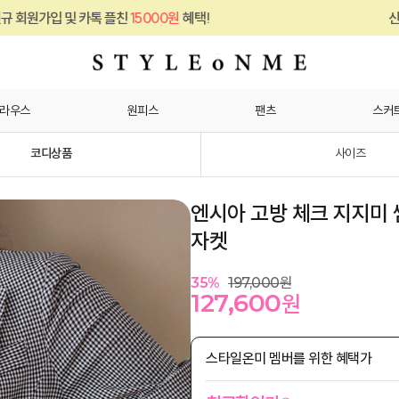
플친
15000원
혜택!
신규 회원가입 및 카톡 
라우스
원피스
팬츠
스커
코디상품
사이즈
엔시아 고방 체크 지지미 
자켓
35
%
197,000
원
127,600
원
스타일온미 멤버를 위한 혜택가