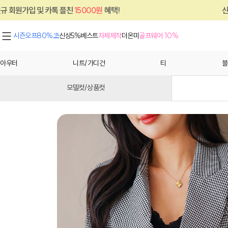
플친
15000원
혜택!
신규 회원가입 및 카톡 
시즌오프80%⛱
신상5%
베스트
자체제작
더온미
골프웨어 10%
아우터
니트/가디건
티
블
모델컷/상품컷