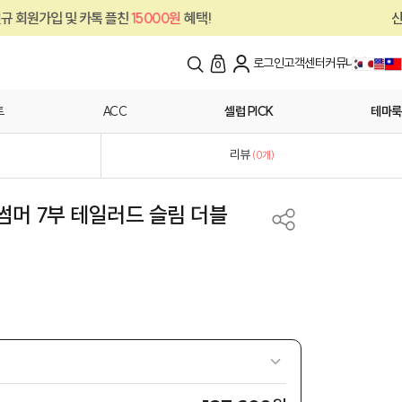
플친
15000원
혜택!
신규 회원가입 및 카톡 
로그인
고객센터
커뮤니티
0
트
ACC
셀럽 PICK
테마룩
리뷰
(
0
개)
썸머 7부 테일러드 슬림 더블