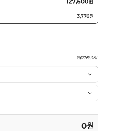
원
127,600
3,776원
원(1276원적립)
0
원