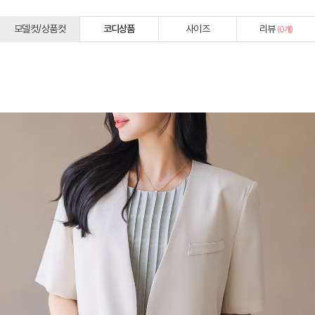
모델컷/상품컷
코디상품
사이즈
리뷰
(
0
개)