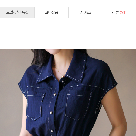
모델컷/상품컷
코디상품
사이즈
리뷰
(
0
개)