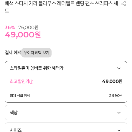
배색 스티치 카라 블라우스 레더벨트 밴딩 팬츠 쓰리피스 세
트
36
%
76,000
원
49,000
원
결제 혜택
스타일온미 멤버를 위한 혜택가
원
최고할인가
49,000
최대 적립 혜택
2,990원
색상
사이즈