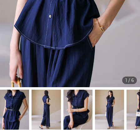
1
/
6