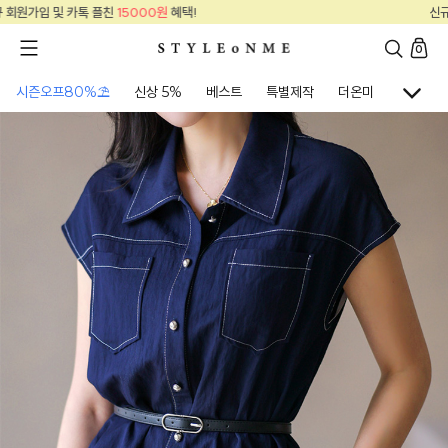
신규 회원가입 및 카톡 플친
15000원
혜택!
0
시즌오프80%⛱
신상 5%
베스트
특별제작
더온미
골프웨어