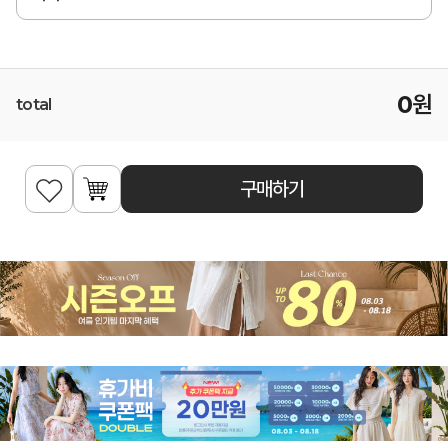
0
원
total
구매하기