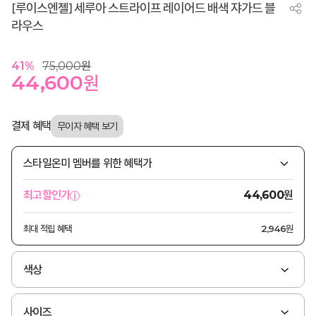
[루이스엔젤] 세루아 스트라이프 레이어드 배색 쟈가드 블
라우스
41
%
75,000
원
44,600
원
결제 혜택
스타일온미 멤버를 위한 혜택가
원
최고할인가
44,600
최대 적립 혜택
2,946원
색상
사이즈