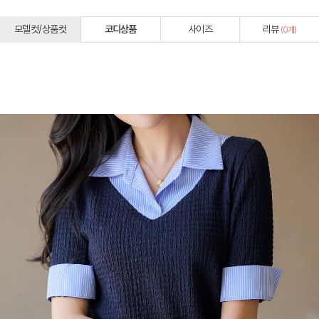
모델컷/상품컷
코디상품
사이즈
리뷰
(
0
개)