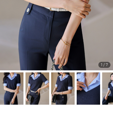
1
/
7