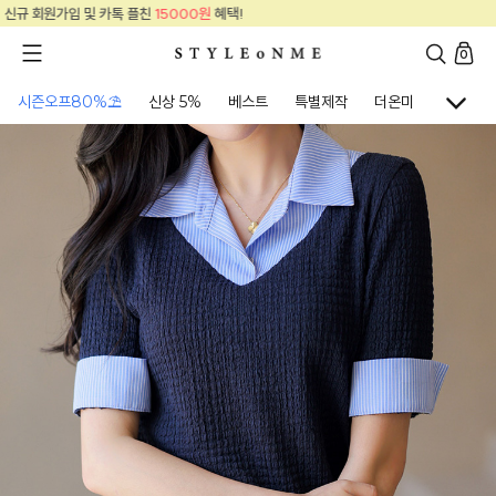
신규 회원가입 및 카톡 플친
15000원
혜택!
0
시즌오프80%⛱
신상 5%
베스트
특별제작
더온미
골프웨어