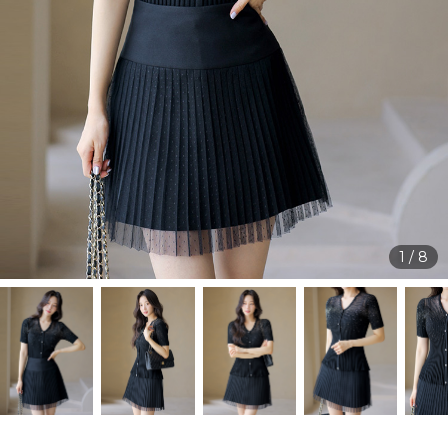
1
/
8