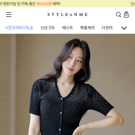
신규 회원가입 및 카톡 플친
15000원
혜택!
0
시즌오프80%⛱
신상 5%
베스트
특별제작
더온미
골프웨어