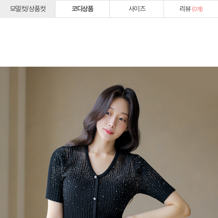
모델컷/상품컷
코디상품
사이즈
리뷰
(
0
개)