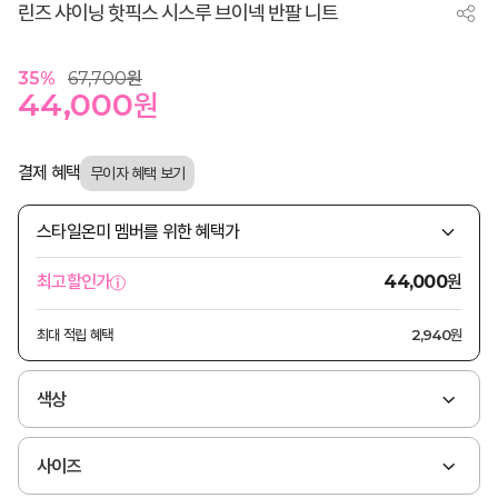
린즈 샤이닝 핫픽스 시스루 브이넥 반팔 니트
35
%
67,700
원
44,000
원
결제 혜택
스타일온미 멤버를 위한 혜택가
원
최고할인가
44,000
최대 적립 혜택
2,940원
색상
사이즈