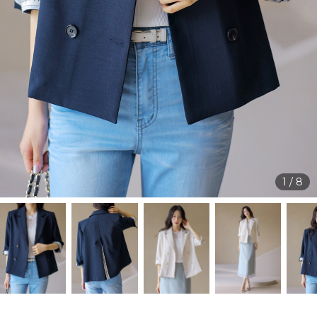
1
/
8