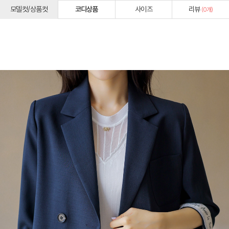
모델컷/상품컷
코디상품
사이즈
리뷰
(
0
개)