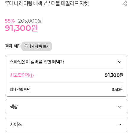
루메나 레터링 배색 7부 더블 테일러드 자켓
55
%
205,000
원
91,300
원
결제 혜택
스타일온미 멤버를 위한 혜택가
원
최고할인가
91,300
최대 적립 혜택
3,413원
색상
사이즈