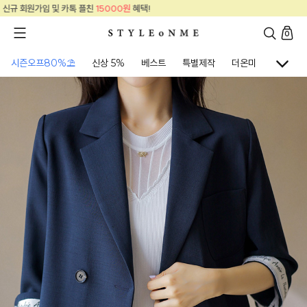
신규 회원가입 및 카톡 플친
15000원
혜택!
0
시즌오프80%⛱
신상 5%
베스트
특별제작
더온미
골프웨어