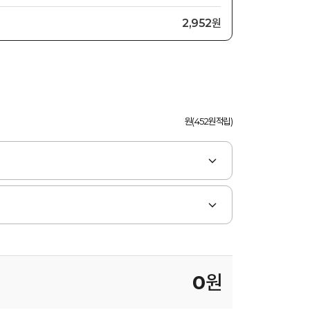
2,952원
원(452원적립)
0
원