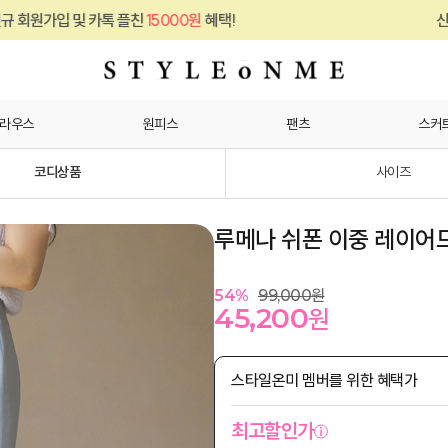
플친
15000원
혜택!
신규 회원가입 및 카톡 
라우스
원피스
팬츠
스커
코디상품
사이즈
루메나 쉬폰 이중 레이어드
54
%
99,000
원
45,200
원
스타일온미 멤버를 위한 혜택가
최고할인가