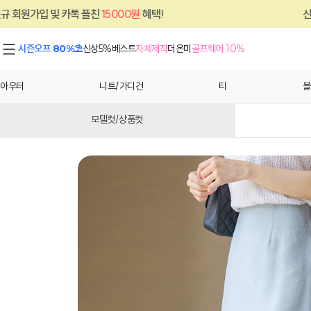
플친
15000원
혜택!
신규 회원가입 및 카톡 
시즌오프 80%⛱
신상5%
베스트
자체제작
더온미
골프웨어 10%
아우터
니트/가디건
티
블
모델컷/상품컷