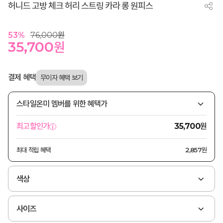
허니드 고방 체크 허리 스트링 카라 롱 원피스
53
%
76,000
원
35,700
원
결제 혜택
스타일온미 멤버를 위한 혜택가
원
최고할인가
35,700
최대 적립 혜택
2,857원
색상
사이즈