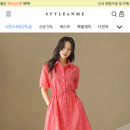
신규 회원가입 및 카톡 플친
15000원
혜택!
0
시즌오프80%⛱
신상 5%
베스트
특별제작
더온미
골프웨어