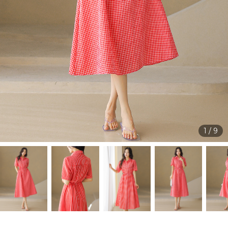
1
/
9