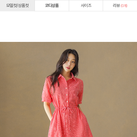
모델컷/상품컷
코디상품
사이즈
리뷰
(
0
개)