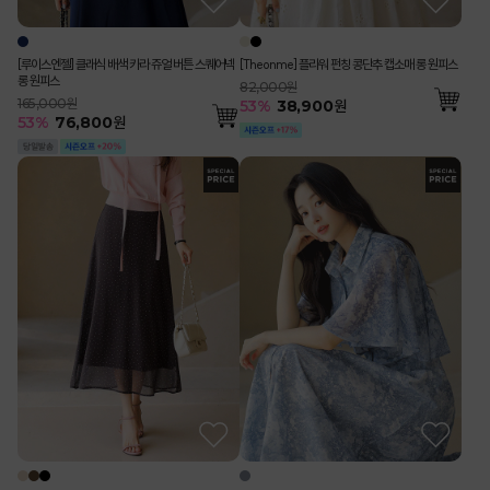
[루이스엔젤] 클래식 배색 카라 쥬얼 버튼 스퀘어넥
[Theonme] 플라워 펀칭 콩단추 캡소매 롱 원피스
롱 원피스
82,000원
165,000원
53
%
38,900
원
53
%
76,800
원