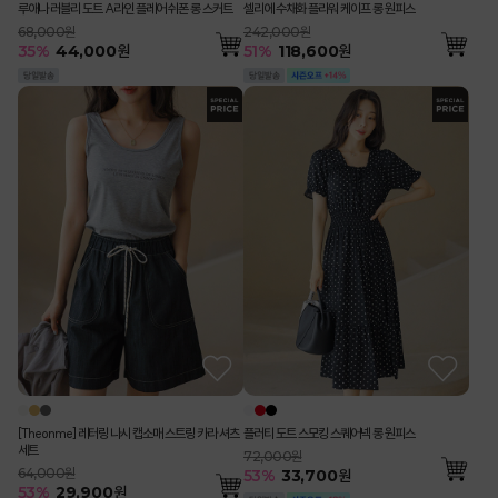
루애나 러블리 도트 A라인 플레어 쉬폰 롱 스커트
셀리에 수채화 플라워 케이프 롱 원피스
68,000원
242,000원
35
%
44,000
원
51
%
118,600
원
[Theonme] 레터링 나시 캡소매 스트링 카라 셔츠
플러티 도트 스모킹 스퀘어넥 롱 원피스
세트
72,000원
64,000원
53
%
33,700
원
53
%
29,900
원