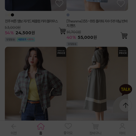
진주 버튼 엠보 쟈가드 페플럼 카라 블라우스
[Theonme] (55~88) 플라워 자수 5부 데님 반바
지 팬츠
53,000원
91,700원
54
%
24,500
원
40
%
55,000
원
좋아요
이전
홈
장바구니
마이