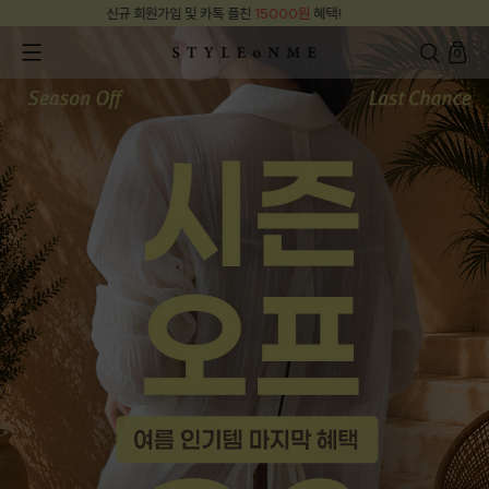
000원
혜택!
신규 회원가입 및 카톡 플친
15
0