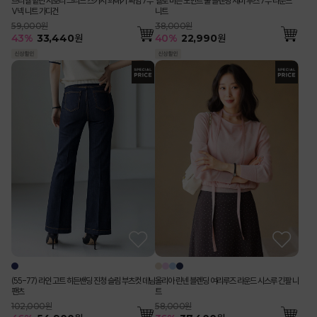
브리엘 밑단 시보리 그리드 스카시 꽈배기 짜임 7부
엘로 버튼 포인트 울 블렌딩 세미 루즈 7부 라운드
V넥 니트 가디건
니트
59,000원
38,000원
43
%
33,440
원
40
%
22,990
원
올리아 린넨 블렌딩 여리루즈 라운드 시스루 긴팔 니
(55-77) 라인 고트 히든밴딩 진청 슬림 부츠컷 데님
트
팬츠
58,000원
102,000원