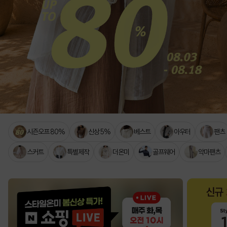
시즌오프 80%
신상 5%
베스트
아우터
팬츠
스커트
특별제작
더온미
골프웨어
악마팬츠