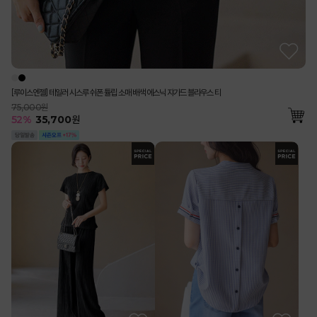
[루이스엔젤] 테일러 시스루 쉬폰 튤립 소매 배색 에스닉 쟈가드 블라우스 티
75,000원
52
%
35,700
원