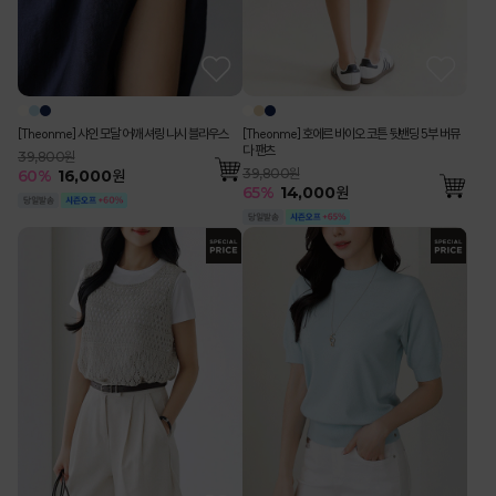
[Theonme] 샤인 모달 어깨 셔링 나시 블라우스
[Theonme] 호에르 바이오 코튼 뒷밴딩 5부 버뮤
다 팬츠
39,800원
39,800원
60
%
16,000
원
65
%
14,000
원