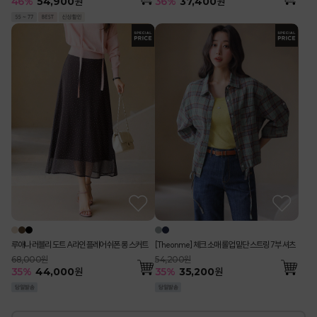
36
%
37,400
원
46
%
54,900
원
루애나 러블리 도트 A라인 플레어 쉬폰 롱 스커트
[Theonme] 체크 소매 롤업 밑단 스트링 7부 셔츠
68,000원
54,200원
35
%
44,000
원
35
%
35,200
원