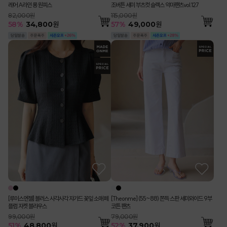
레어 A라인 롱 원피스
조버튼 세미 부츠컷 슬랙스 악마팬츠vol.127
82,000원
115,000원
58
%
34,800
원
57
%
49,000
원
[루이스엔젤] 블러스 사각사각 쟈가드 꽃잎 소매 페
[Theonme] (55~88) 쫀득 스판 세미와이드 9부
플럼 자켓 블라우스
코튼 팬츠
99,000원
79,000원
51
%
48,800
원
52
%
37,900
원