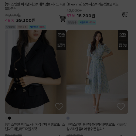
[루이스엔젤] 비바엘 시스루 배색 엠보 자가드 퍼프
[Theonme] 요루 시스루 리본 뒷트임 셔츠
블라우스
42,000원
76,000원
57
%
18,200
원
48
%
39,300
원
[루이스엔젤] 헤라드 사각사각 썸머 쿨 벨트SET 스
[루이스엔젤] 블루밍 플라워 리본벨트SET 러플 캉
탠다드 테일러드 더블 자켓
캉 A라인 플레어 롱 쉬폰 원피스
198,000원
187,000원