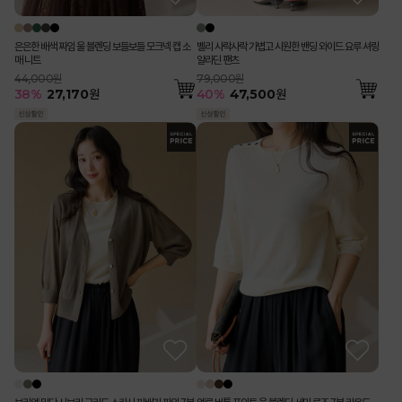
은은한 배색 짜임 울 블렌딩 보들보들 모크넥 캡 소
벨리 사락사락 가볍고 시원한 밴딩 와이드 요루 셔링
매 니트
알라딘 팬츠
44,000원
79,000원
38
%
27,170
원
40
%
47,500
원