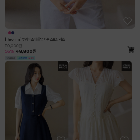
[Theonme] 투웨이 소매 롤업 자수 스트링 셔츠
110,000원
56
%
48,800
원