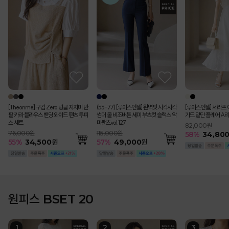
[Theonme] 구김 Zero 링클 지지미 반
(55-77) [루이스엔젤] 완벽핏 사각사각
[루이스엔젤] 세라프 
팔 카라 블라우스 밴딩 와이드 팬츠 투피
썸머 쿨 비조버튼 세미 부츠컷 슬랙스 악
가드 밑단 플레어 A라
스 세트
마팬츠vol.127
82,000원
76,000원
115,000원
58
%
34,80
55
%
34,500
원
57
%
49,000
원
원피스 BSET 20