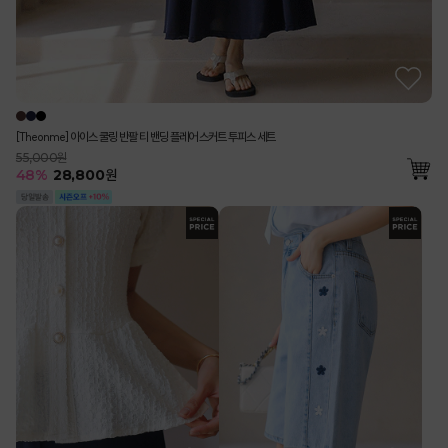
[Theonme] 아이스 쿨링 반팔 티 밴딩 플레어 스커트 투피스 세트
55,000원
48
%
28,800
원