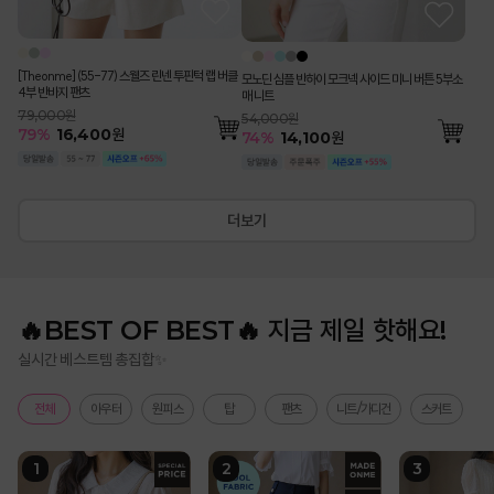
[Theonme] (55-77) 스웰즈 린넨 투핀턱 랩 버클
모노딘 심플 반하이 모크넥 사이드 미니 버튼 5부소
4부 반바지 팬츠
매 니트
79,000원
54,000원
79
%
16,400
원
74
%
14,100
원
더보기
🔥BEST OF BEST🔥 지금 제일 핫해요!
실시간 베스트템 총집합✨
전체
아우터
원피스
탑
팬츠
니트/가디건
스커트