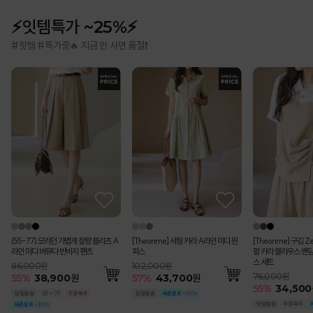
⚡잇템특가 ~25%⚡
#핫템 #특가중🔥 지금 안 사면 품절❗
(55-77) 모리던 가볍게 찰랑 플리츠 A
[Theonme] 셔링 카라 A라인 미디 원
[Theonme] 구김 Z
라인 미디 버뮤다 반바지 팬츠
피스
팔 카라 블라우스 밴딩
스 세트
86,000원
102,000원
76,000원
55
%
38,900
원
57
%
43,700
원
55
%
34,500