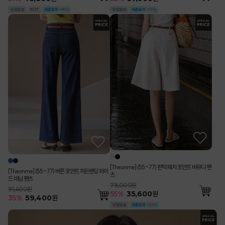
[Theonme] (55~77) 핀턱 패치 포인트 버뮤다 팬
[Theonme] (55~77) 버튼 포인트 히든밴딩 와이
츠
드 데님 팬츠
79,000원
91,400원
55
%
35,600
원
35
%
59,400
원