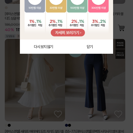
[루이스엔젤] 사각사각 린넨 라이크 벨트SET 스탠
[Theonme] 구김 Zero 링클 지지미 반팔 카라 블
다드 싱글 테일러드 자켓
라우스 밴딩 와이드 팬츠 투피스 세트
186,000원
76,000원
40
%
111,500
원
55
%
34,500
원
다시 보지 않기
닫기
[루이스엔젤] 세라프 여리여리 도트 쟈가드 밑단 플
(55-77) [루이스엔젤] 완벽핏 사각사각 썸머 쿨 비