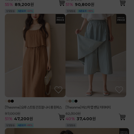
55
%
89,200
원
51
%
90,800
원
[Theonme] 요루 스트링 끈조절 나시 롱 원피스
[Theonme] 바스락 랩 밴딩 치마바지
97,000원
62,300원
51
%
47,200
원
40
%
37,400
원