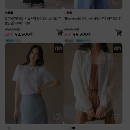
클로이 주름 플리츠 옆 셔링 캡소매 티 세미와이드
[Theonme] 테이핑 소매 롤업 스트라이프 블라우
밴딩 팬츠 투피스 세트
스
88,000원
99,000원
52
%
42,600
원
51
%
48,300
원