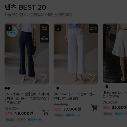
팬츠 BEST 20
요즘 핫한 팬츠✨ 편안함과 스타일을 한번에😍
[Theonme] (55~
(55-77) [루이스엔젤] 완벽핏 사각사각
[Theonme] (55~88) 쫀득 스판 세미
트 버뮤다 팬츠
썸머 쿨 비조버튼 세미 부츠컷 슬랙스 악
와이드 9부 코튼 팬츠
마팬츠vol.127
79,000원
79,000원
55
%
35,600
115,000원
52
%
37,900
원
57
%
49,000
원