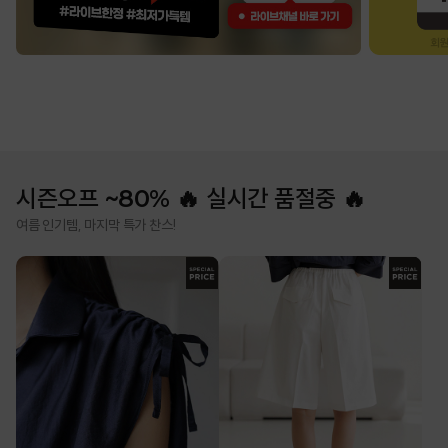
시즌오프 ~80% 🔥 실시간 품절중 🔥
여름 인기템, 마지막 특가 찬스!