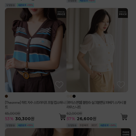
[Theonme] 하트 자수 스트라이프 프릴 캡소매 니
[루이스엔젤] 블랑슈 실크블렌딩 꽈배기 스카시 블
트
라우스 니트
65,000원
62,000원
53
%
30,300
원
57
%
26,600
원