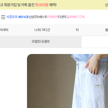
친
15000원
혜택!
신규 회원가입 및 카톡 플
시즌오프 80%⛱
신상5%
베스트
자체제작
더온미
골프웨어 10%
아우터
니트/가디건
티
블
모델컷/상품컷