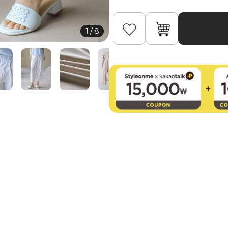
1
/
8