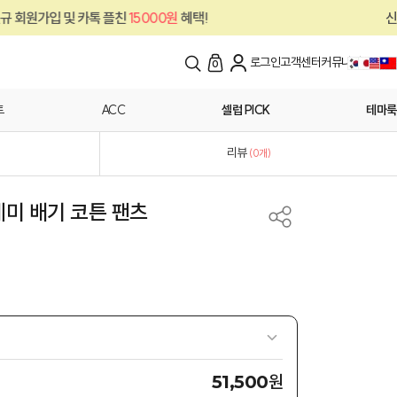
친
15000원
혜택!
신규 회원가입 및 카톡 플
로그인
고객센터
커뮤니티
0
트
ACC
셀럽 PICK
테마룩
리뷰
(
0
개)
세미 배기 코튼 팬츠
원
51,500