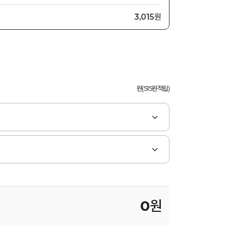
3,015원
원(515원적립)
0
원