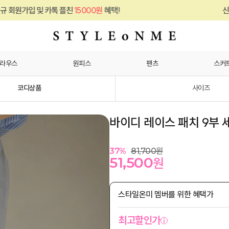
친
15000원
혜택!
신규 회원가입 및 카톡 플
라우스
원피스
팬츠
스커
코디상품
사이즈
바이디 레이스 패치 9부 
37
%
81,700
원
51,500
원
스타일온미 멤버를 위한 혜택가
최고할인가