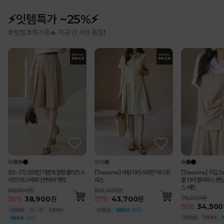
⚡잇템특가 ~25%⚡
#핫템 #특가중🔥 지금 안 사면 품절❗
(55-77) 모리던 가볍게 찰랑 플리츠 A
[Theonme] 셔링 카라 A라인 미디 원
[Theonme] 구김 Z
라인 미디 버뮤다 반바지 팬츠
피스
팔 카라 블라우스 밴딩
스 세트
86,000원
102,000원
76,000원
55
%
38,900
원
57
%
43,700
원
55
%
34,500