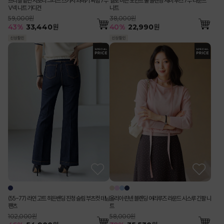
브리엘 밑단 시보리 그리드 스카시 꽈배기 짜임 7부
엘로 버튼 포인트 울 블렌딩 세미 루즈 7부 라운드
V넥 니트 가디건
니트
59,000원
38,000원
43
%
33,440
원
40
%
22,990
원
올리아 린넨 블렌딩 여리루즈 라운드 시스루 긴팔 니
(55-77) 라인 고트 히든밴딩 진청 슬림 부츠컷 데님
트
팬츠
58,000원
102,000원