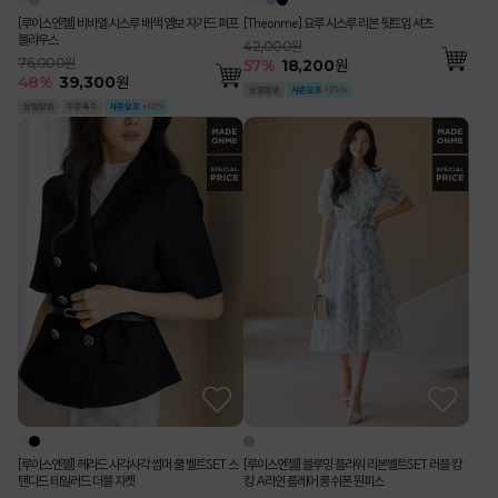
[루이스엔젤] 비바엘 시스루 배색 엠보 자가드 퍼프
[Theonme] 요루 시스루 리본 뒷트임 셔츠
블라우스
42,000원
76,000원
57
%
18,200
원
48
%
39,300
원
[루이스엔젤] 헤라드 사각사각 썸머 쿨 벨트SET 스
[루이스엔젤] 블루밍 플라워 리본벨트SET 러플 캉
탠다드 테일러드 더블 자켓
캉 A라인 플레어 롱 쉬폰 원피스