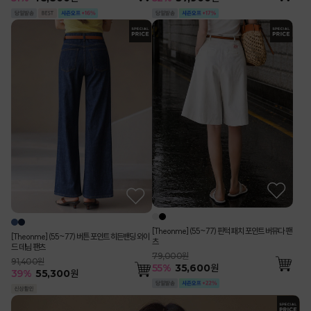
[Theonme] (55~77) 핀턱 패치 포인트 버뮤다 팬
[Theonme] (55~77) 버튼 포인트 히든밴딩 와이
츠
드 데님 팬츠
79,000원
91,400원
55
%
35,600
원
39
%
55,300
원