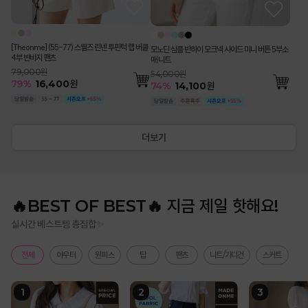
[Theonme] (55-77) 스웰즈 린넨 투핀턱 랩 버클
모노딘 심플 반하이 모크넥 사이드 미니 버튼 5부소
4부 반바지 팬츠
매 니트
79,000원
54,000원
79
%
16,400
원
74
%
14,100
원
더보기
🔥BEST OF BEST🔥 지금 제일 핫해요!
실시간 베스트템 총집합✨
전체
아우터
원피스
탑
팬츠
니트/가디건
스커트