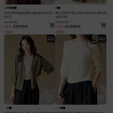
은은한 배색 짜임 울 블렌딩 보들보들 모크넥 캡 소
벨리 사락사락 가볍고 시원한 밴딩 와이드 요루 셔링
매 니트
알라딘 팬츠
44,000원
79,000원
38
%
27,170
원
40
%
47,500
원