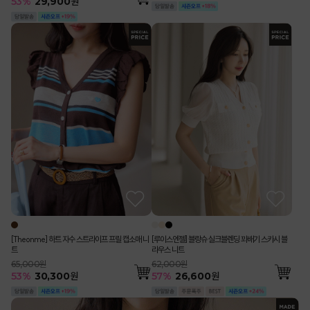
53
%
29,900
원
[Theonme] 하트 자수 스트라이프 프릴 캡소매 니
[루이스엔젤] 블랑슈 실크블렌딩 꽈배기 스카시 블
트
라우스 니트
65,000원
62,000원
53
%
30,300
원
57
%
26,600
원