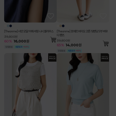
[Theonme] 샤인 모달 어깨 셔링 나시 블라우스
[Theonme] 호에르 바이오 코튼 뒷밴딩 5부 버뮤
다 팬츠
39,800원
39,800원
60
%
16,000
원
65
%
14,000
원