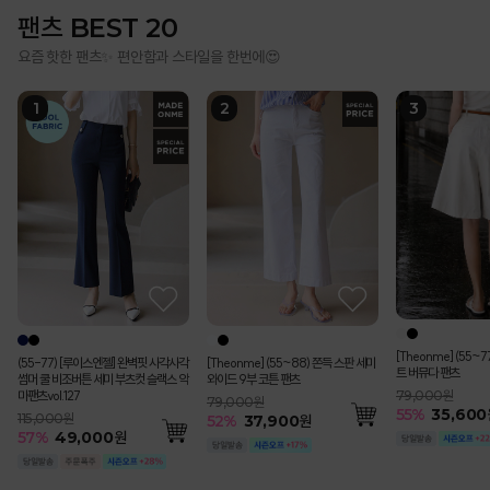
팬츠 BEST 20
요즘 핫한 팬츠✨ 편안함과 스타일을 한번에😍
[Theonme] (55~
(55-77) [루이스엔젤] 완벽핏 사각사각
[Theonme] (55~88) 쫀득 스판 세미
트 버뮤다 팬츠
썸머 쿨 비조버튼 세미 부츠컷 슬랙스 악
와이드 9부 코튼 팬츠
마팬츠vol.127
79,000원
79,000원
55
%
35,600
115,000원
52
%
37,900
원
57
%
49,000
원