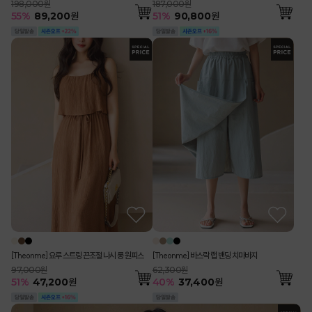
198,000원
187,000원
55
%
89,200
원
51
%
90,800
원
[Theonme] 요루 스트링 끈조절 나시 롱 원피스
[Theonme] 바스락 랩 밴딩 치마바지
97,000원
62,300원
51
%
47,200
원
40
%
37,400
원