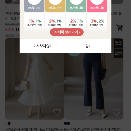
[루이스엔젤] 사각사각 린넨 라이크 벨트SET 스탠
[Theonme] 구김 Zero 링클 지지미 반팔 카라 블
다드 싱글 테일러드 자켓
라우스 밴딩 와이드 팬츠 투피스 세트
186,000원
76,000원
40
%
111,500
원
55
%
34,500
원
다시 보지 않기
닫기
[루이스엔젤] 세라프 여리여리 도트 쟈가드 밑단 플
(55-77) [루이스엔젤] 완벽핏 사각사각 썸머 쿨 비