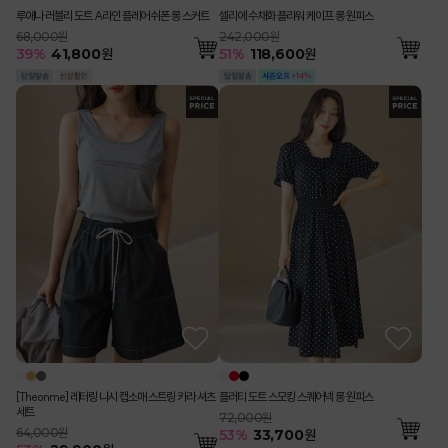
루애나 러블리 도트 A라인 플레어 쉬폰 롱 스커트
셀리에 수채화 플라워 케이프 롱 원피스
68,000원
242,000원
39
%
41,800
원
51
%
118,600
원
[Theonme] 레터링 나시 캡소매 스트링 카라 셔츠
플러티 도트 스모킹 스퀘어넥 롱 원피스
세트
72,000원
64,000원
53
%
33,700
원