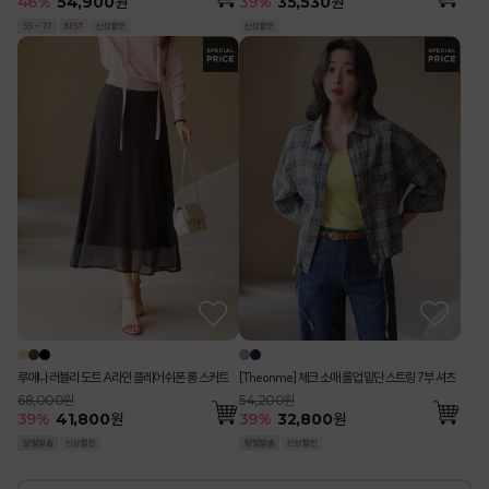
39
%
35,530
원
46
%
54,900
원
루애나 러블리 도트 A라인 플레어 쉬폰 롱 스커트
[Theonme] 체크 소매 롤업 밑단 스트링 7부 셔츠
68,000원
54,200원
39
%
41,800
원
39
%
32,800
원