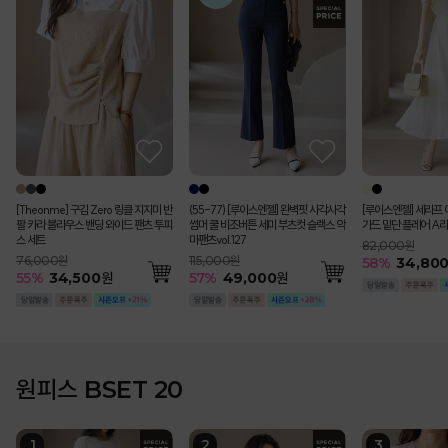
[Theonme] 구김 Zero 링클 지지미 반
(55-77) [루이스엔젤] 완벽핏 사각사각
[루이스엔젤] 세라프 
팔 카라 블라우스 밴딩 와이드 팬츠 투피
썸머 쿨 비조버튼 세미 부츠컷 슬랙스 악
가드 밑단 플레어 A라
스 세트
마팬츠vol.127
82,000원
76,000원
115,000원
58
%
34,80
55
%
34,500
원
57
%
49,000
원
원피스 BSET 20