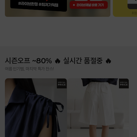
시즌오프 ~80% 🔥 실시간 품절중 🔥
여름 인기템, 마지막 특가 찬스!