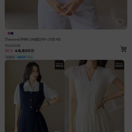
[Theonme] 투웨이 소매 롤업 자수 스트링 셔츠
110,000원
56
%
48,800
원