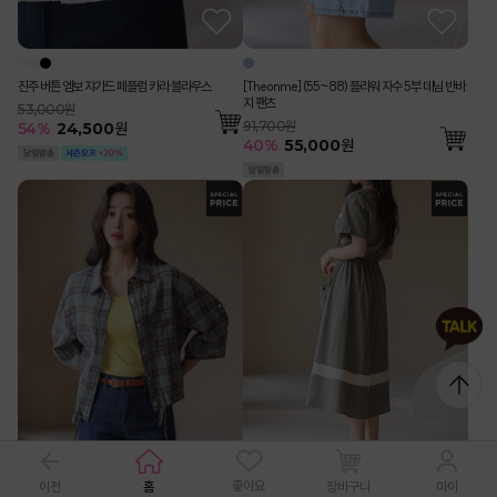
진주 버튼 엠보 쟈가드 페플럼 카라 블라우스
[Theonme] (55~88) 플라워 자수 5부 데님 반바
지 팬츠
53,000원
91,700원
54
%
24,500
원
40
%
55,000
원
좋아요
이전
홈
장바구니
마이