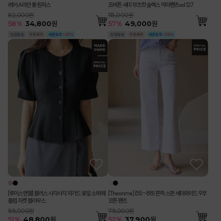
레어 A라인 롱 원피스
조버튼 세미 부츠컷 슬랙스 악마팬츠vol.127
82,000원
115,000원
58
%
34,800
원
57
%
49,000
원
[루이스엔젤] 블러스 사각사각 쟈가드 꽃잎 소매 페
[Theonme] (55~88) 쫀득 스판 세미와이드 9부
플럼 자켓 블라우스
코튼 팬츠
99,000원
79,000원
51
%
48,800
원
52
%
37,900
원