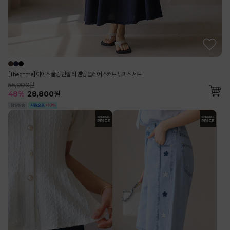
[Theonme] 아이스 쿨링 반팔 티 밴딩 플레어 스커트 투피스 세트
55,000원
48
%
28,800
원