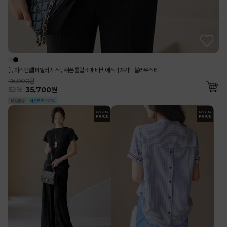
[루이스엔젤] 테일러 시스루 쉬폰 튤립 소매 배색 에스닉 쟈가드 블라우스 티
75,000원
52
%
35,700
원