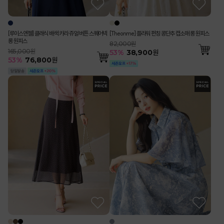
[루이스엔젤] 클래식 배색 카라 쥬얼 버튼 스퀘어넥
[Theonme] 플라워 펀칭 콩단추 캡소매 롱 원피스
롱 원피스
82,000원
165,000원
53
%
38,900
원
53
%
76,800
원