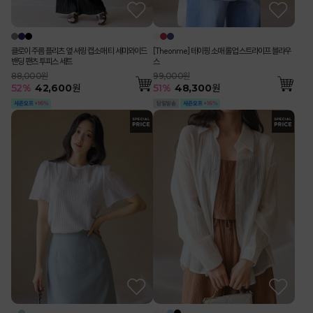
클로이 주름 플리츠 옆 셔링 캡소매 티 세미와이드
[Theonme] 테이핑 소매 롤업 스트라이프 블라우
밴딩 팬츠 투피스 세트
스
88,000원
99,000원
52
%
42,600
원
51
%
48,300
원