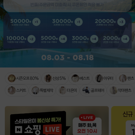
시즌오프 80%
신상 5%
베스트
아우터
팬츠
스커트
특별제작
더온미
골프웨어
악마팬츠