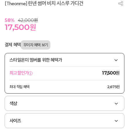
[Theonme] 린넨 썸머 비치 시스루 가디건
58
%
42,000
원
17,500
원
결제 혜택
스타일온미 멤버를 위한 혜택가
원
최고할인가
17,500
최대 적립 혜택
2,675원
색상
사이즈