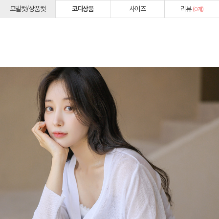
모델컷/상품컷
코디상품
사이즈
리뷰
(
0
개)