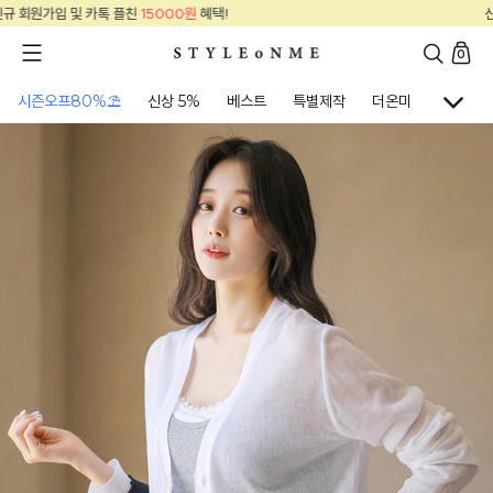
신규 회원가입 및 카톡 플친
15000원
혜택!
0
시즌오프80%⛱
신상 5%
베스트
특별제작
더온미
골프웨어