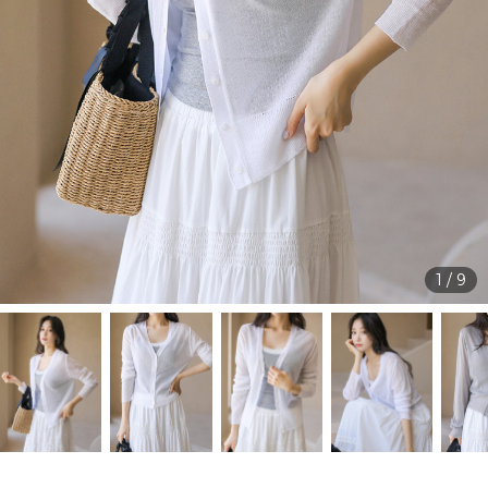
1
/
9