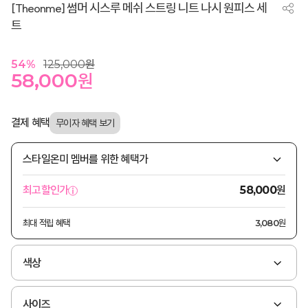
[Theonme] 썸머 시스루 메쉬 스트링 니트 나시 원피스 세
트
54
%
125,000
원
58,000
원
결제 혜택
스타일온미 멤버를 위한 혜택가
원
최고할인가
58,000
최대 적립 혜택
3,080원
색상
사이즈