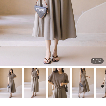
1
/
10