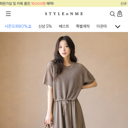
신규 회원가입 및 카톡 플친
15000원
혜택!
0
시즌오프80%⛱
신상 5%
베스트
특별제작
더온미
골프웨어