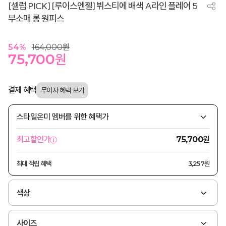
[셀럽 PICK] [루이스엔젤] 뷔스티에 배색 A라인 플레어 5
부소매 롱 원피스
54
%
164,000
원
75,700
원
결제 혜택
스타일온미 멤버를 위한 혜택가
원
최고할인가
75,700
최대 적립 혜택
3,257원
색상
사이즈