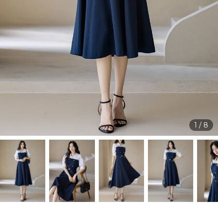
1
/
8