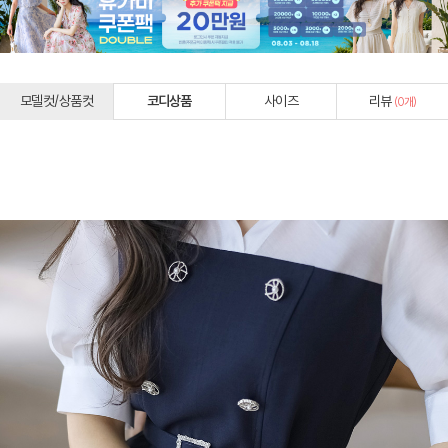
모델컷/상품컷
코디상품
사이즈
리뷰
(
0
개)