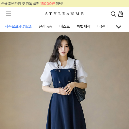
!
신규 회원가입 및 카톡 플친
15000원
혜택
0
시즌오프80%⛱
신상 5%
베스트
특별제작
더온미
골프웨어