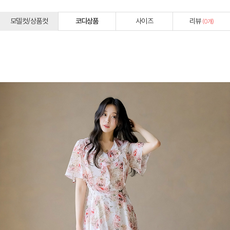
모델컷/상품컷
코디상품
사이즈
리뷰
(
0
개)