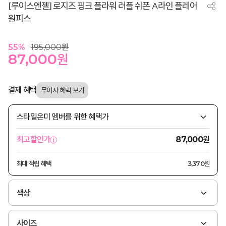
[루이스엔젤] 로지즈 핑크 플라워 러플 쉬폰 A라인 플레어
원피스
55
%
195,000
원
87,000
원
결제 혜택
스타일온미 멤버를 위한 혜택가
원
최고할인가
87,000
최대 적립 혜택
3,370원
색상
사이즈