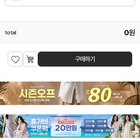
0
원
total
구매하기