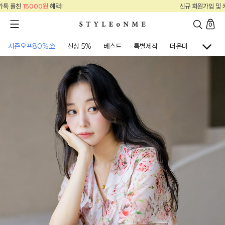
신규 회원가입 및 카톡 플친
15000원
혜택!
0
시즌오프80%⛱
신상 5%
베스트
특별제작
더온미
골프웨어