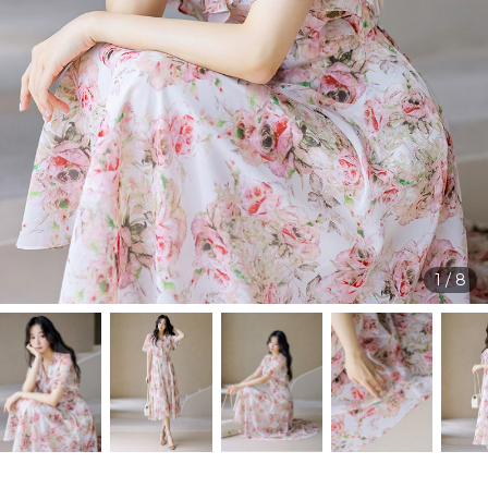
1
/
8