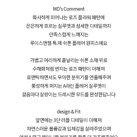
MD's Comment
화사하게 피어나는 로즈 플라워 패턴에
은은하게 흐르는 실루엣과 섬세한 디테일까지
만족스럽게 느껴지는
루이스엔젤 특.제 쉬폰 플레어 원피스예요
가볍고 여리하게 흩날리는 쉬폰 소재 위로
수채화처럼 번지는 로즈 패턴이 더해져
로맨틱하면서도 우아한 분위기를 연출해주며
풍성하게 퍼지는 A라인 플레어 실루엣이
걸음마다 살랑이는 드레시한 무드를 완성한답니다
design & Fit
앞면에는 3단 러플 디테일이 더해져
자연스러운 볼륨감과 입체감을 살려주었으며
여성스럽고 페미닌한 분위기를 한층 더 강조해주어요