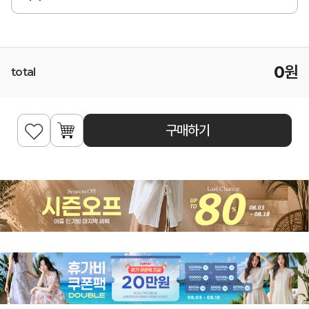
0
원
total
구매하기