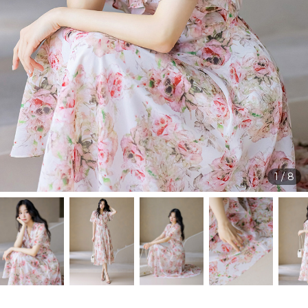
1
/
8