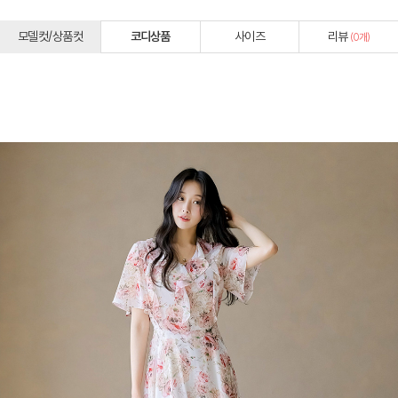
모델컷/상품컷
코디상품
사이즈
리뷰
(
0
개)