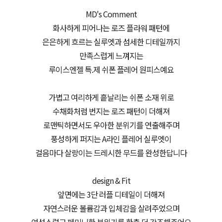
MD's Comment
화사하게 피어나는 로즈 플라워 패턴에
은은하게 흐르는 실루엣과 섬세한 디테일까지
만족스럽게 느껴지는
루이스엔젤 특.제 쉬폰 플레어 원피스예요
가볍고 여리하게 흩날리는 쉬폰 소재 위로
수채화처럼 번지는 로즈 패턴이 더해져
로맨틱하면서도 우아한 분위기를 연출해주며
풍성하게 퍼지는 A라인 플레어 실루엣이
걸음마다 살랑이는 드레시한 무드를 완성한답니다
design & Fit
앞면에는 3단 러플 디테일이 더해져
자연스러운 볼륨감과 입체감을 살려주었으며
여성스럽고 페미닌한 분위기를 한층 더 강조해주어요