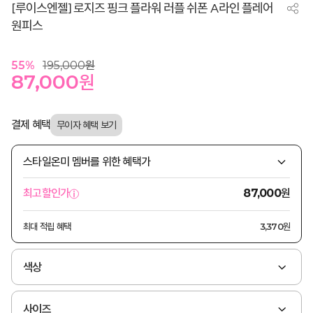
[루이스엔젤] 로지즈 핑크 플라워 러플 쉬폰 A라인 플레어
원피스
55
%
195,000
원
87,000
원
결제 혜택
스타일온미 멤버를 위한 혜택가
원
최고할인가
87,000
최대 적립 혜택
3,370원
색상
사이즈