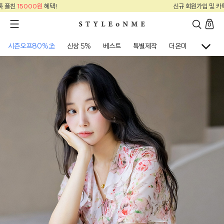
신규 회원가입 및 카톡 플친
15000원
혜택!
0
시즌오프80%⛱
신상 5%
베스트
특별제작
더온미
골프웨어