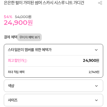
은은한 펄이 가미된 썸머 스카시 시스루 니트 가디건
54
%
54,000
원
24,900
원
결제 혜택
스타일온미 멤버를 위한 혜택가
원
최고할인가
24,900
최대 적립 혜택
2,749원
색상
사이즈