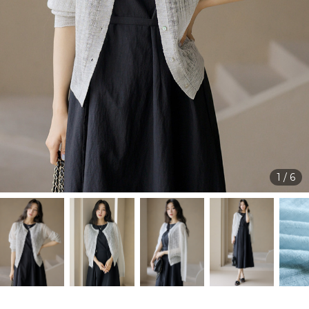
1
/
6