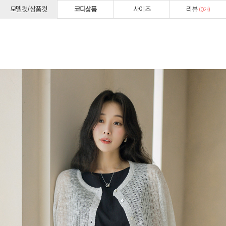
모델컷/상품컷
코디상품
사이즈
리뷰
(
0
개)