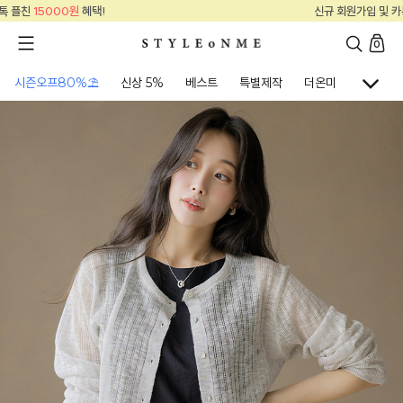
신규 회원가입 및 카톡 플친
15000원
혜택!
0
시즌오프80%⛱
신상 5%
베스트
특별제작
더온미
골프웨어