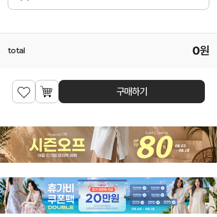
0
원
total
구매하기