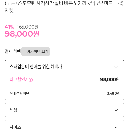
(55-77) 모모린 사각사각 실버 버튼 노카라 V넥 7부 미드
자켓
41
%
165,000
원
98,000
원
결제 혜택
스타일온미 멤버를 위한 혜택가
원
최고할인가
98,000
최대 적립 혜택
3,480원
색상
사이즈