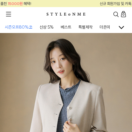
신규 회원가입 및 카톡 플친
15000원
혜택!
0
시즌오프80%⛱
신상 5%
베스트
특별제작
더온미
골프웨어