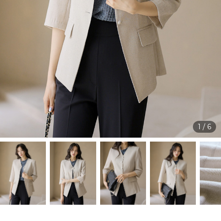
1
/
6