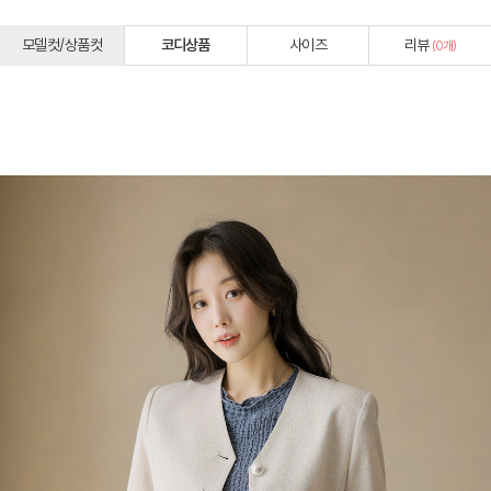
모델컷/상품컷
코디상품
사이즈
리뷰
(
0
개)