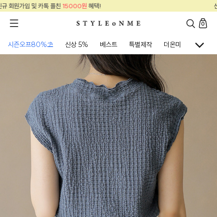
신규 회원가입 및 카톡 플친
15000원
혜택!
0
시즌오프80%⛱
신상 5%
베스트
특별제작
더온미
골프웨어