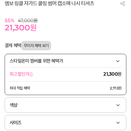
엠보 링클 쟈가드 쿨링 썸머 캡소매 나시 티셔츠
55
%
47,000
원
21,300
원
결제 혜택
스타일온미 멤버를 위한 혜택가
원
최고할인가
21,300
최대 적립 혜택
2,713원
색상
사이즈