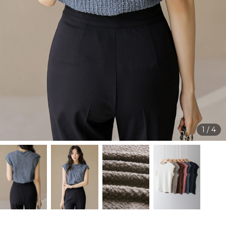
1
/
4