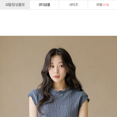
모델컷/상품컷
코디상품
사이즈
리뷰
(
0
개)