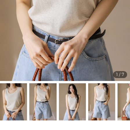
1
/
7