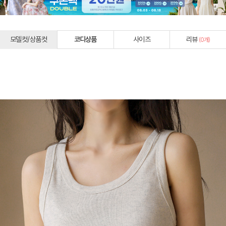
모델컷/상품컷
코디상품
사이즈
리뷰
(
0
개)