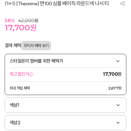
(1+1) [Theonme] 면100 심플 베이직 라운드넥 나시 티
58
%
42,000
원
17,700
원
결제 혜택
스타일온미 멤버를 위한 혜택가
원
최고할인가
17,700
최대 적립 혜택
2,677원
색상1
색상2