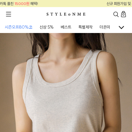
신규 회원가입 및 카톡 플친
15000원
혜택!
0
시즌오프80%⛱
신상 5%
베스트
특별제작
더온미
골프웨어