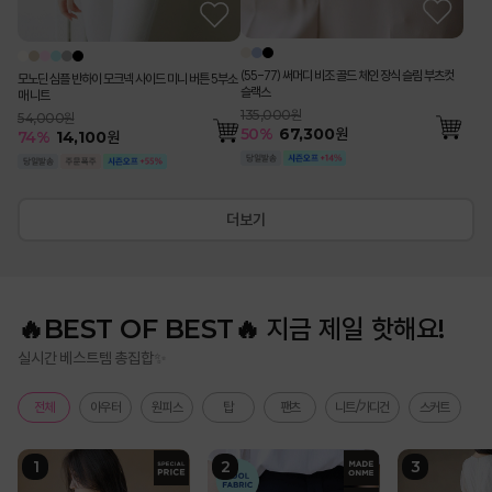
(55-77) 써머디 비조 골드 체인 장식 슬림 부츠컷
모노딘 심플 반하이 모크넥 사이드 미니 버튼 5부소
슬랙스
매 니트
135,000원
54,000원
50
%
67,300
원
74
%
14,100
원
더보기
🔥BEST OF BEST🔥 지금 제일 핫해요!
실시간 베스트템 총집합✨
전체
아우터
원피스
탑
팬츠
니트/가디건
스커트