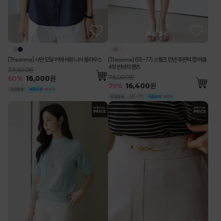
[Theonme] 샤인 모달 어깨 셔링 나시 블라우스
[Theonme] (55-77) 스웰즈 린넨 투핀턱 랩 버클
4부 반바지 팬츠
39,800원
79,000원
60
%
16,000
원
79
%
16,400
원