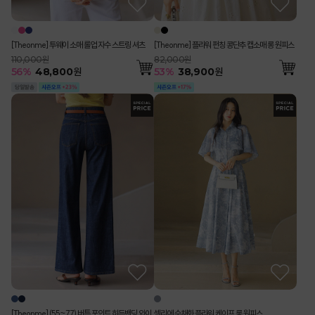
[Theonme] 투웨이 소매 롤업 자수 스트링 셔츠
[Theonme] 플라워 펀칭 콩단추 캡소매 롱 원피스
110,000원
82,000원
56
%
48,800
원
53
%
38,900
원
[Theonme] (55~77) 버튼 포인트 히든밴딩 와이
셀리에 수채화 플라워 케이프 롱 원피스