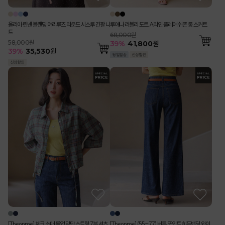
올리아 린넨 블렌딩 여리루즈 라운드 시스루 긴팔 니
루애나 러블리 도트 A라인 플레어 쉬폰 롱 스커트
트
68,000원
58,000원
39
%
41,800
원
39
%
35,530
원
[Theonme] 체크 소매 롤업 밑단 스트링 7부 셔츠
[Theonme] (55~77) 버튼 포인트 히든밴딩 와이