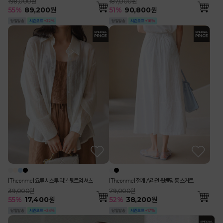
198,000원
187,000원
55
%
89,200
원
51
%
90,800
원
[Theonme] 요루 시스루 리본 뒷트임 셔츠
[Theonme] 절개 A라인 뒷밴딩 롱 스커트
39,000원
79,000원
55
%
17,400
원
52
%
38,200
원