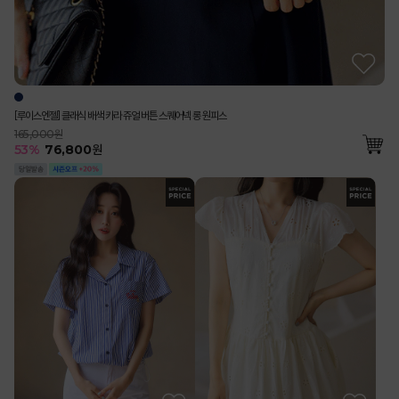
[루이스엔젤] 클래식 배색 카라 쥬얼 버튼 스퀘어넥 롱 원피스
165,000원
53
%
76,800
원