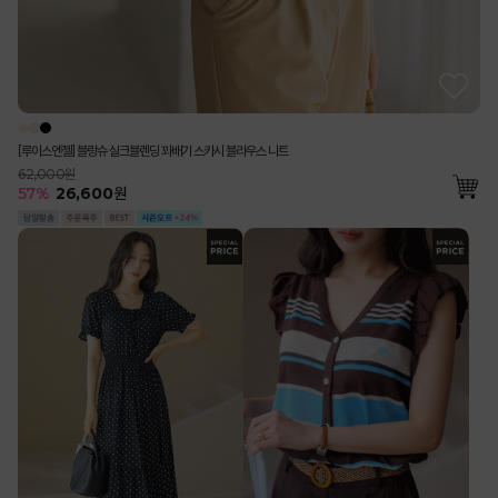
[루이스엔젤] 블랑슈 실크블렌딩 꽈배기 스카시 블라우스 니트
62,000원
57
%
26,600
원