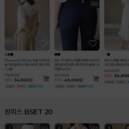
[Theonme] 구김 Zero 링클 지지미 반
(55-77) [루이스엔젤] 완벽핏 사각사각
[루이스엔젤] 세라프 
팔 카라 블라우스 밴딩 와이드 팬츠 투피
썸머 쿨 비조버튼 세미 부츠컷 슬랙스 악
가드 밑단 플레어 A라
스 세트
마팬츠vol.127
82,000원
76,000원
115,000원
58
%
34,80
55
%
34,500
원
57
%
49,000
원
원피스 BSET 20