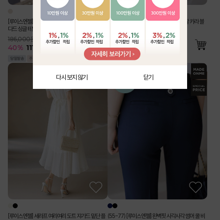
[루이스엔젤] 사각사각 린넨 라이크 벨트SET 스탠
[Theonme] 구김 Zero 링클 지지미 반팔 카라 블
다드 싱글 테일러드 자켓
라우스 밴딩 와이드 팬츠 투피스 세트
186,000원
76,000원
40
%
111,500
원
55
%
34,500
원
다시 보지 않기
닫기
[루이스엔젤] 세라프 여리여리 도트 쟈가드 밑단 플
(55-77) [루이스엔젤] 완벽핏 사각사각 썸머 쿨 비