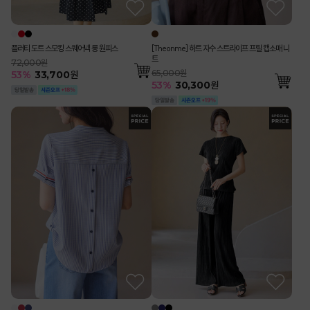
플러티 도트 스모킹 스퀘어넥 롱 원피스
[Theonme] 하트 자수 스트라이프 프릴 캡소매 니
트
72,000원
65,000원
53
%
33,700
원
53
%
30,300
원