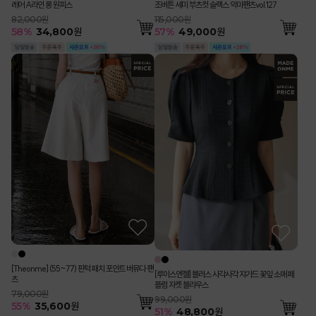
레어 A라인 롱 원피스
조버튼 세미 부츠컷 슬랙스 악마팬츠vol.127
82,000원
115,000원
58
%
34,800
원
57
%
49,000
원
[Theonme] (55~77) 핀턱 패치 포인트 버뮤다 팬
[루이스엔젤] 블러스 사각사각 쟈가드 꽃잎 소매 페
츠
플럼 자켓 블라우스
79,000원
99,000원
55
%
35,600
원
51
%
48,800
원