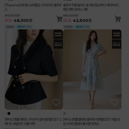
[Theonme] 테이핑 소매 롤업 스트라이프 블라우
클로이 주름 플리츠 옆 셔링 캡소매 티 세미와이드
스
밴딩 팬츠 투피스 세트
99,000원
88,000원
51
%
48,300
원
52
%
42,600
원
[루이스엔젤] 헤라드 사각사각 썸머 쿨 벨트SET 스
[루이스엔젤] 블루밍 플라워 리본벨트SET 러플 캉
탠다드 테일러드 더블 자켓
캉 A라인 플레어 롱 쉬폰 원피스