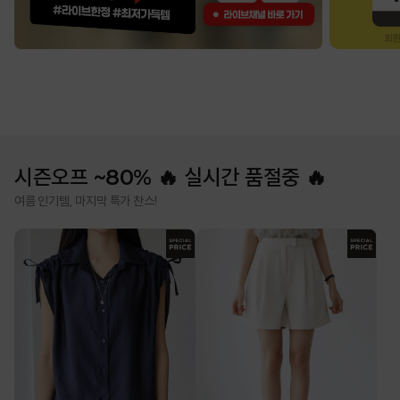
시즌오프 ~80% 🔥 실시간 품절중 🔥
여름 인기템, 마지막 특가 찬스!