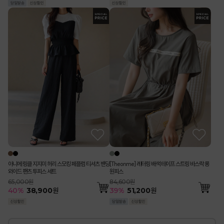
아니메 링클 지지미 허리 스모킹 페플럼 티셔츠 밴딩
[Theonme] 레터링 배색 테이프 스트링 바스락 롱
와이드 팬츠 투피스 세트
원피스
65,000원
84,600원
40
%
38,900
원
39
%
51,200
원