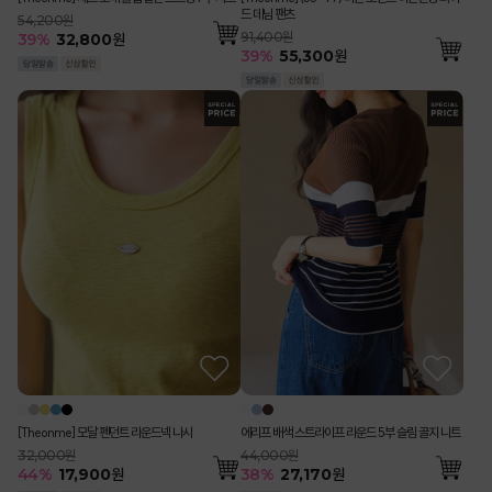
드 데님 팬츠
54,200원
91,400원
39
%
32,800
원
39
%
55,300
원
[Theonme] 모달 펜던트 라운드넥 나시
에리프 배색 스트라이프 라운드 5부 슬림 골지 니트
32,000원
44,000원
44
%
17,900
원
38
%
27,170
원