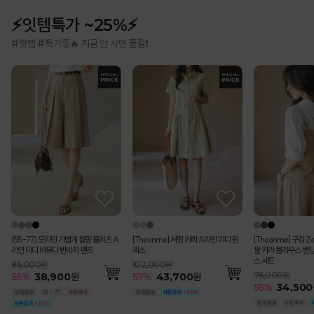
⚡잇템특가 ~25%⚡
#핫템 #특가중🔥 지금 안 사면 품절❗
(55-77) 모리던 가볍게 찰랑 플리츠 A
[Theonme] 셔링 카라 A라인 미디 원
[Theonme] 구김 Z
라인 미디 버뮤다 반바지 팬츠
피스
팔 카라 블라우스 밴딩
스 세트
86,000원
102,000원
76,000원
55
%
38,900
원
57
%
43,700
원
55
%
34,500