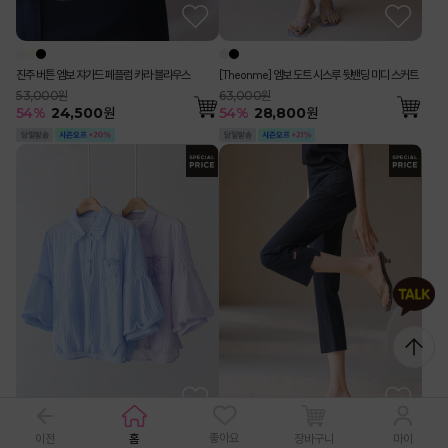
진주 버튼 엠보 쟈가드 페플럼 카라 블라우스
[Theonme] 엠보 도트 시스루 뒷밴딩 미디 스커트
53,000원
63,000원
54
%
24,500
원
54
%
28,800
원
좋아요
이전
홈
장바구니
마이