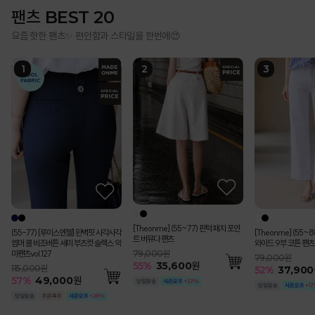
팬츠 BEST 20
요즘 핫한 팬츠✨ 편안함과 스타일을 한번에😍
[Theonme] (55~77) 핀턱 패치 포인
(55-77) [루이스엔젤] 완벽핏 사각사각
[Theonme] (55~
트 버뮤다 팬츠
썸머 쿨 비조버튼 세미 부츠컷 슬랙스 악
와이드 9부 코튼 팬츠
마팬츠vol.127
79,000원
79,000원
55
%
35,600
원
115,000원
52
%
37,900
57
%
49,000
원