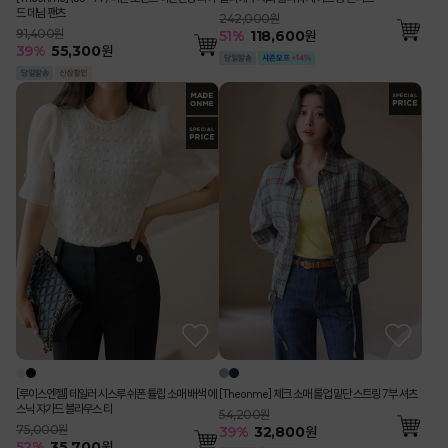
드 데님 팬츠
242,000원
91,400원
51
%
118,600
원
39
%
55,300
원
[루이스엔젤] 테일러 시스루 쉬폰 튤립 소매 배색 에
[Theonme] 체크 소매 롤업 밑단 스트링 7부 셔츠
스닉 쟈가드 블라우스 티
54,200원
75,000원
39
%
32,800
원
52
%
35,700
원