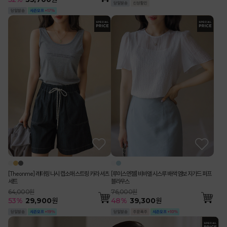
[Theonme] 레터링 나시 캡소매 스트링 카라 셔츠
[루이스엔젤] 비바엘 시스루 배색 엠보 자가드 퍼프
세트
블라우스
64,000원
76,000원
53
%
29,900
원
48
%
39,300
원