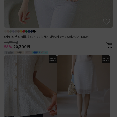
(여름가디건) (기획특가) 라이트데이 가볍게 걸쳐주기 좋은 데일리 가디건_13컬러
48,000원
58
%
20,300
원