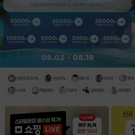
시즌오프 80%
신상 5%
베스트
아우터
팬츠
스커트
특별제작
더온미
골프웨어
악마팬츠