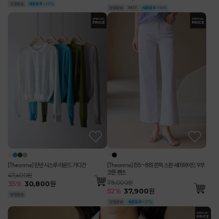
[Theonme] 린넨 시스루 라운드 가디건
[Theonme] (55~88) 쫀득 스판 세미와이드 9부
코튼 팬츠
47,400원
79,000원
35
%
30,800
원
52
%
37,900
원