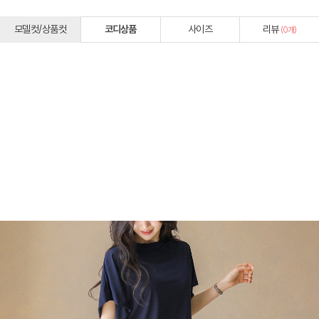
모델컷/상품컷
코디상품
사이즈
리뷰
(
0
개)