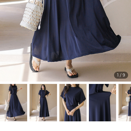
1
/
9