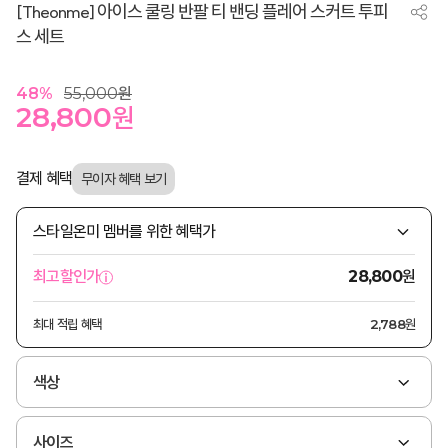
[Theonme] 아이스 쿨링 반팔 티 밴딩 플레어 스커트 투피
스 세트
48
%
55,000
원
28,800
원
결제 혜택
스타일온미 멤버를 위한 혜택가
원
최고할인가
28,800
최대 적립 혜택
2,788원
색상
사이즈