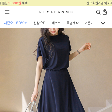
신규 회원가입 및 카톡 플친
15000원
혜택!
0
시즌오프80%⛱
신상 5%
베스트
특별제작
더온미
골프웨어