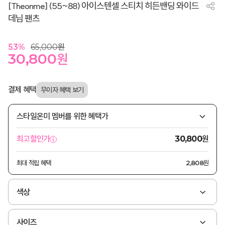
[Theonme] (55~88) 아이스텐셀 스티치 히든밴딩 와이드
데님 팬츠
53
%
65,000
원
30,800
원
결제 혜택
스타일온미 멤버를 위한 혜택가
원
최고할인가
30,800
최대 적립 혜택
2,808원
색상
사이즈