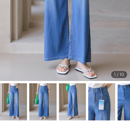
1
/
10