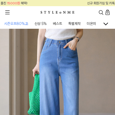
신규 회원가입 및 카톡 플친
15000원
혜택!
0
시즌오프80%⛱
신상 5%
베스트
특별제작
더온미
골프웨어