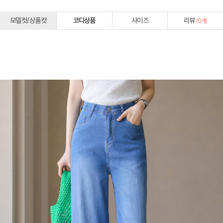
모델컷/상품컷
코디상품
사이즈
리뷰
(
0
개)