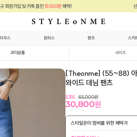
 플친
15000원
혜택!
신규 회원가입 및 카톡
라우스
원피스
팬츠
스커
코디상품
사이즈
[Theonme] (55~8
와이드 데님 팬츠
53
%
65,000
원
30,800
원
스타일온미 멤버를 위한 혜택가