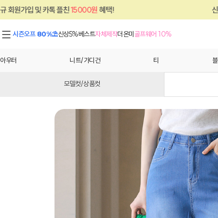
 플친
15000원
혜택!
신규 회원가입 및 카톡
시즌오프 80%⛱
신상5%
베스트
자체제작
더온미
골프웨어 10%
아우터
니트/가디건
티
블
모델컷/상품컷