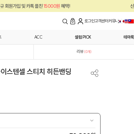
 플친
15000원
혜택!
신규 회원가입 및 카톡
로그인
고객센터
커뮤니티
0
트
ACC
셀럽 PICK
테마룩
리뷰
(
0
개)
8) 아이스텐셀 스티치 히든밴딩