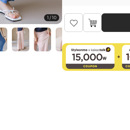
1
/
10