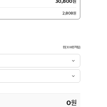
원
30,800
2,808원
원(308원적립)
0
원