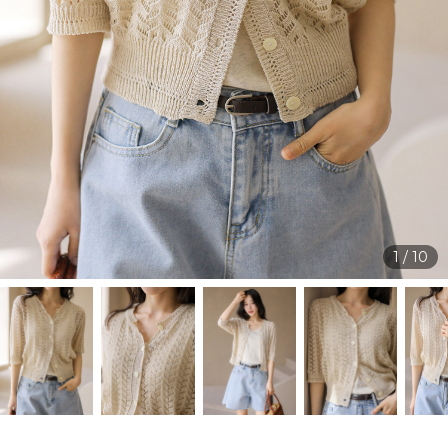
1
/
10