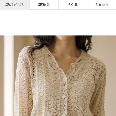
모델컷/상품컷
코디상품
사이즈
리뷰
(
0
개)