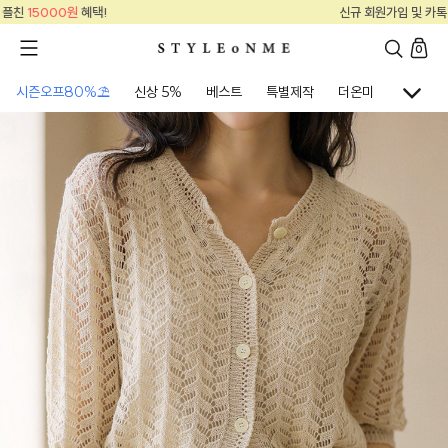
신규 회원가입 및 카톡 플친
15000원
혜택!
0
시즌오프80%⛱
신상 5%
베스트
특별제작
더온미
골프웨어