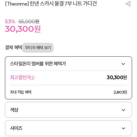
[Theonme] 린넨 스카시 물결 7부 니트 가디건
53
%
65,000
원
30,300
원
결제 혜택
스타일온미 멤버를 위한 혜택가
원
최고할인가
30,300
최대 적립 혜택
2,803원
색상
사이즈