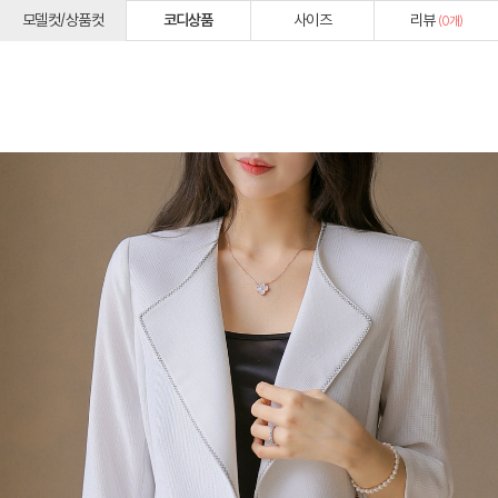
모델컷/상품컷
코디상품
사이즈
리뷰
(
0
개)