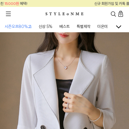
신규 회원가입 및 카톡 플친
15000원
혜택!
0
시즌오프80%⛱
신상 5%
베스트
특별제작
더온미
골프웨어