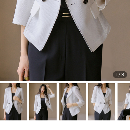
1
/
8