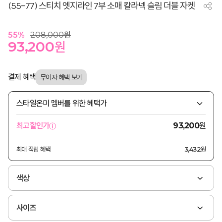
(55-77) 스티치 엣지라인 7부 소매 칼라넥 슬림 더블 자켓
55
%
208,000
원
93,200
원
결제 혜택
스타일온미 멤버를 위한 혜택가
원
최고할인가
93,200
최대 적립 혜택
3,432원
색상
사이즈