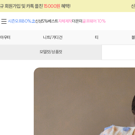
15000원
혜택!
신규 회원가입 및 카톡 플친
시즌오프80%⛱
신상5%
베스트
자체제작
더온미
골프웨어 10%
아우터
니트/가디건
티
블
모델컷/상품컷