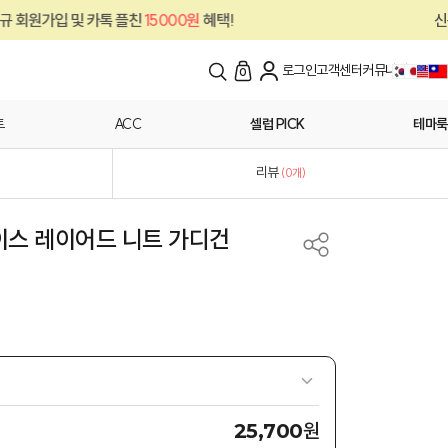
15000원
혜택!
신규 회원가입 및 카톡 플친
로그인
고객센터
커뮤니티
0
트
ACC
셀럽 PICK
테마룩
리뷰
(
0
개)
이스 레이어드 니트 가디건
원
25,700