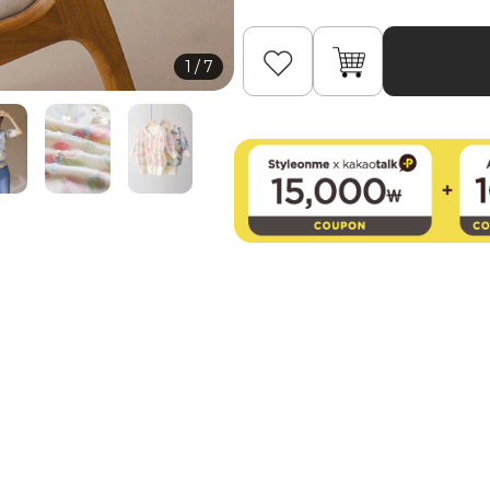
1
/
7