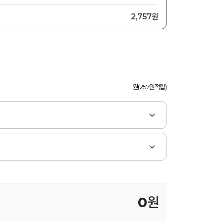
2,757원
원(257원적립)
0
원