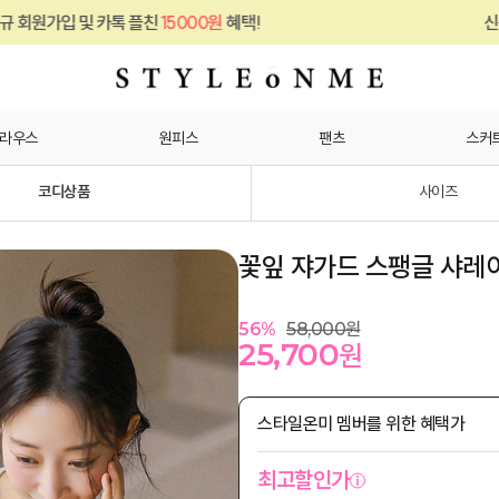
15000원
혜택!
신규 회원가입 및 카톡 플친
라우스
원피스
팬츠
스커
코디상품
사이즈
꽃잎 쟈가드 스팽글 샤레
56
%
58,000
원
25,700
원
스타일온미 멤버를 위한 혜택가
최고할인가