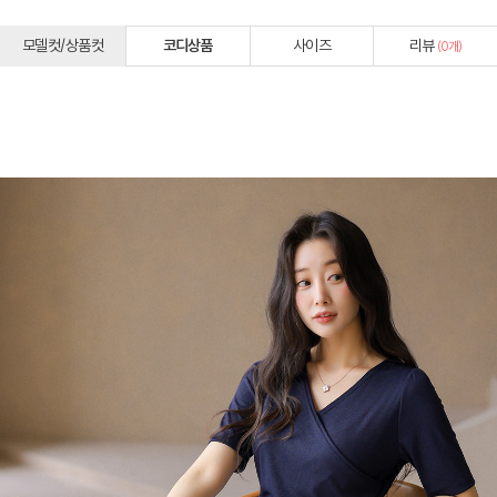
모델컷/상품컷
코디상품
사이즈
리뷰
(
0
개)