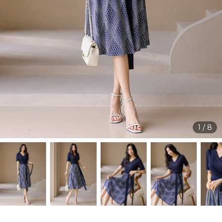
1
/
8