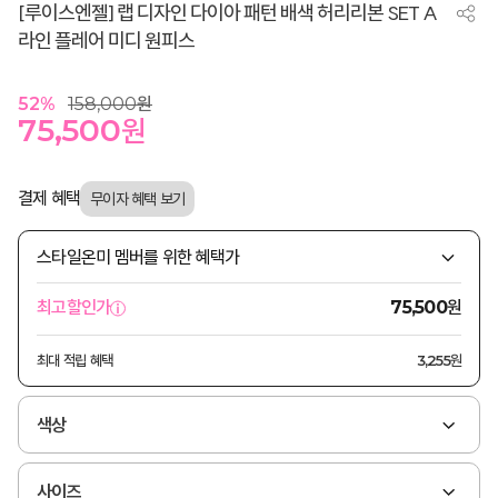
[루이스엔젤] 랩 디자인 다이아 패턴 배색 허리리본 SET A
라인 플레어 미디 원피스
52
%
158,000
원
75,500
원
결제 혜택
스타일온미 멤버를 위한 혜택가
원
최고할인가
75,500
최대 적립 혜택
3,255원
색상
사이즈