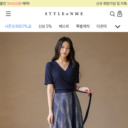
신규 회원가입 및 카톡 플친
15000원
혜택!
0
시즌오프80%⛱
신상 5%
베스트
특별제작
더온미
골프웨어