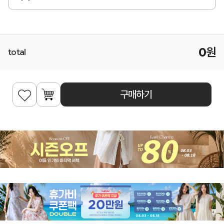
0
원
total
구매하기