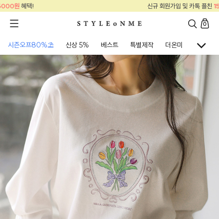
신규 회원가입 및 카톡 플친
15000원
혜택!
0
시즌오프80%⛱
신상 5%
베스트
특별제작
더온미
골프웨어