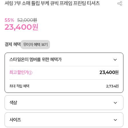
셔링 7부 소매 튤립 부케 큐빅 프레임 프린팅 티셔츠
55
%
52,000
원
23,400
원
결제 혜택
스타일온미 멤버를 위한 혜택가
원
최고할인가
23,400
최대 적립 혜택
2,734원
색상
사이즈