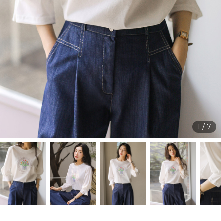
1
/
7