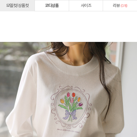
모델컷/상품컷
코디상품
사이즈
리뷰
(
0
개)