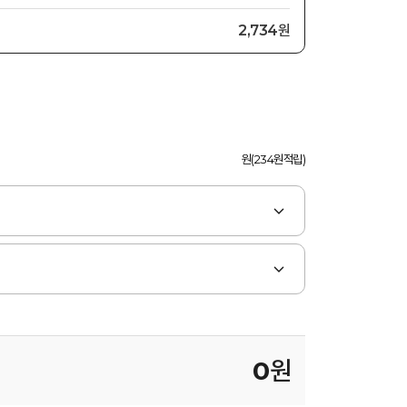
2,734원
원(234원적립)
0
원