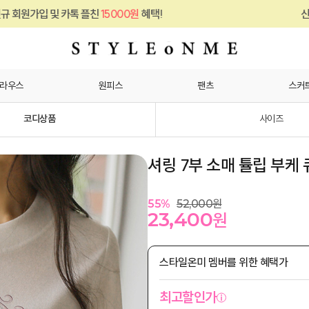
15000원
혜택!
신규 회원가입 및 카톡 플친
라우스
원피스
팬츠
스커
코디상품
사이즈
셔링 7부 소매 튤립 부케
55
%
52,000
원
23,400
원
스타일온미 멤버를 위한 혜택가
최고할인가