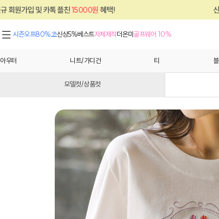
15000원
혜택!
신규 회원가입 및 카톡 플친
시즌오프80%⛱
신상5%
베스트
자체제작
더온미
골프웨어 10%
아우터
니트/가디건
티
블
모델컷/상품컷