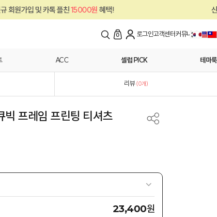
15000원
혜택!
신규 회원가입 및 카톡 플친
로그인
고객센터
커뮤니티
0
트
ACC
셀럽 PICK
테마룩
리뷰
(
0
개)
 큐빅 프레임 프린팅 티셔츠
원
23,400