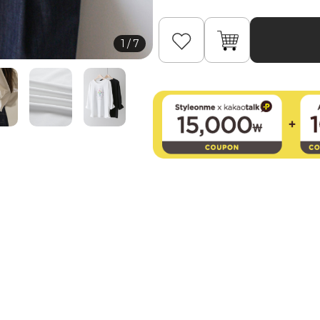
1
/
7