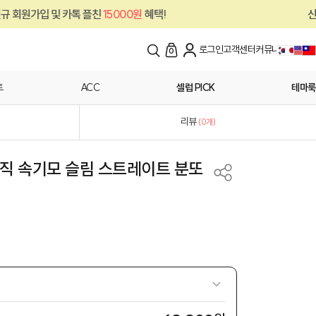
및 카톡 플친
15000원
혜택!
신규 회원가입 
로그인
고객센터
커뮤니티
0
트
ACC
셀럽 PICK
테마룩
리뷰
(
0
개)
중직 속기모 슬림 스트레이트 분또