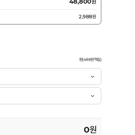
원
48,800
2,988원
원(488원적립)
0
원