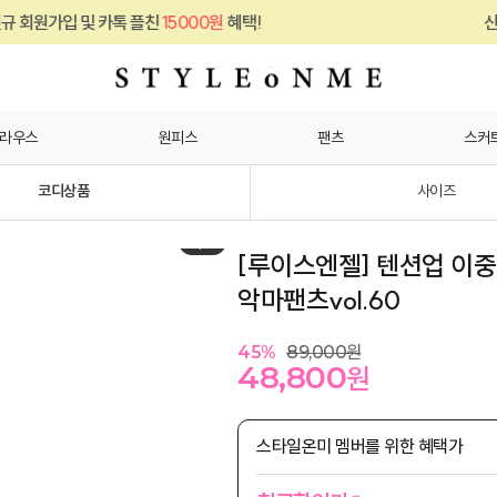
및 카톡 플친
15000원
혜택!
신규 회원가입 
라우스
원피스
팬츠
스커
코디상품
사이즈
1
/
5
[루이스엔젤] 텐션업 이
악마팬츠vol.60
45
%
89,000
원
48,800
원
스타일온미 멤버를 위한 혜택가