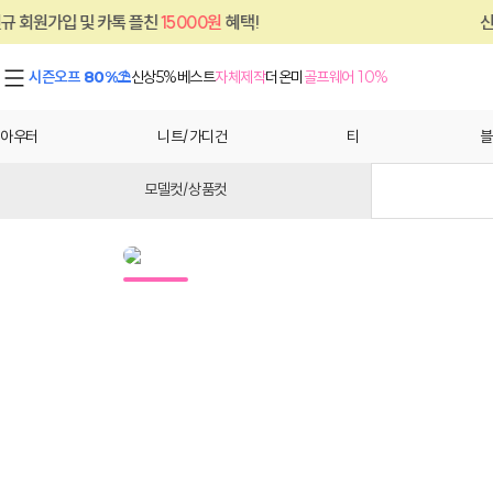
및 카톡 플친
15000원
혜택!
신규 회원가입 
시즌오프 80%⛱
신상5%
베스트
자체제작
더온미
골프웨어 10%
아우터
니트/가디건
티
블
모델컷/상품컷