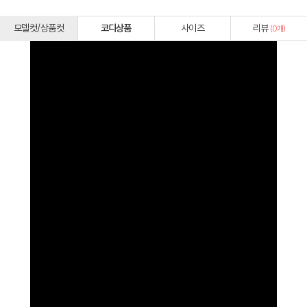
모델컷/상품컷
코디상품
사이즈
리뷰
(
0
개)