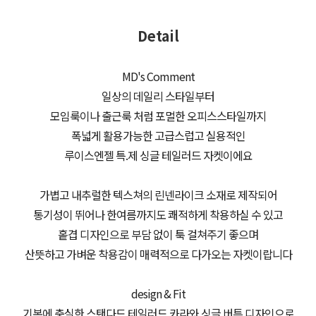
Detail
MD's Comment
일상의 데일리 스타일부터
모임룩이나 출근룩 처럼 포멀한 오피스스타일까지
폭넓게 활용가능한 고급스럽고 실용적인
루이스엔젤 특.제 싱글 테일러드 자켓이에요
가볍고 내추럴한 텍스쳐의 린넨라이크 소재로 제작되어
통기성이 뛰어나 한여름까지도 쾌적하게 착용하실 수 있고
홑겹 디자인으로 부담 없이 툭 걸쳐주기 좋으며
산뜻하고 가벼운 착용감이 매력적으로 다가오는 자켓이랍니다
design & Fit
기본에 충실한 스탠다드 테일러드 카라와 싱글 버튼 디자인으로