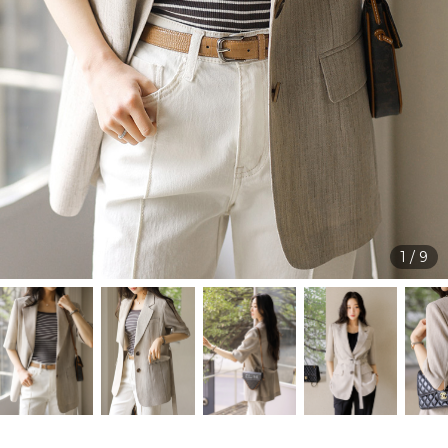
1
/
9