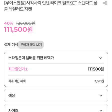
[루이스엔젤] 사각사각 린넨 라이크 벨트SET 스탠다드 싱
글 테일러드 자켓
40
%
186,000
원
111,500
원
결제 혜택
스타일온미 멤버를 위한 혜택가
원
최고할인가
111,500
최대 적립 혜택
3,615원
색상
사이즈