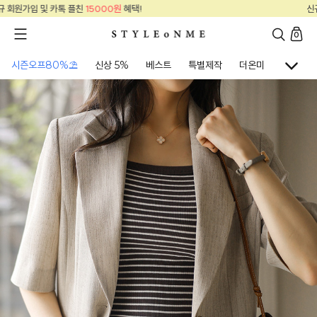
신규 회원가입 및 카톡 플친
15000원
혜택!
0
시즌오프80%⛱
신상 5%
베스트
특별제작
더온미
골프웨어