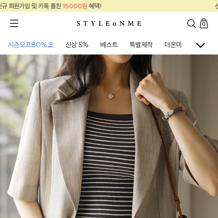
신규 회원가입 및 카톡 플친
15000원
혜택!
0
시즌오프80%⛱
신상 5%
베스트
특별제작
더온미
골프웨어