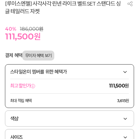
[루이스엔젤] 사각사각 린넨 라이크 벨트SET 스탠다드 싱
글 테일러드 자켓
40
%
186,000
원
111,500
원
결제 혜택
스타일온미 멤버를 위한 혜택가
원
최고할인가
111,500
최대 적립 혜택
3,615원
색상
사이즈