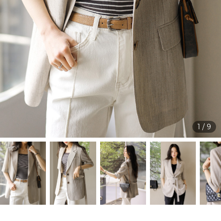
1
/
9