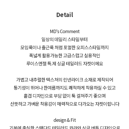
Detail
MD's Comment
일상의 데일리 스타일부터
모임룩이나 출근룩 처럼 포멀한 오피스스타일까지
폭넓게 활용가능한 고급스럽고 실용적인
루이스엔젤 특.제 싱글 테일러드 자켓이에요
가볍고 내추럴한 텍스쳐의 린넨라이크 소재로 제작되어
통기성이 뛰어나 한여름까지도 쾌적하게 착용하실 수 있고
홑겹 디자인으로 부담 없이 툭 걸쳐주기 좋으며
산뜻하고 가벼운 착용감이 매력적으로 다가오는 자켓이랍니다
design & Fit
기본에 충실한 스탠다드 테일러드 카라와 싱글 버튼 디자인으로