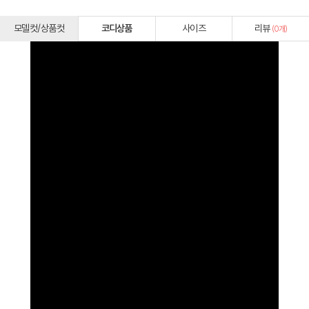
모델컷/상품컷
코디상품
사이즈
리뷰
(
0
개)