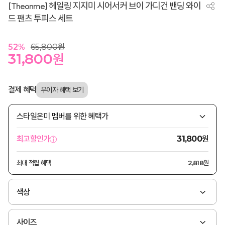
[Theonme] 헤일링 지지미 시어서커 브이 가디건 밴딩 와이
드 팬츠 투피스 세트
52
%
65,800
원
31,800
원
결제 혜택
스타일온미 멤버를 위한 혜택가
원
최고할인가
31,800
최대 적립 혜택
2,818원
색상
사이즈