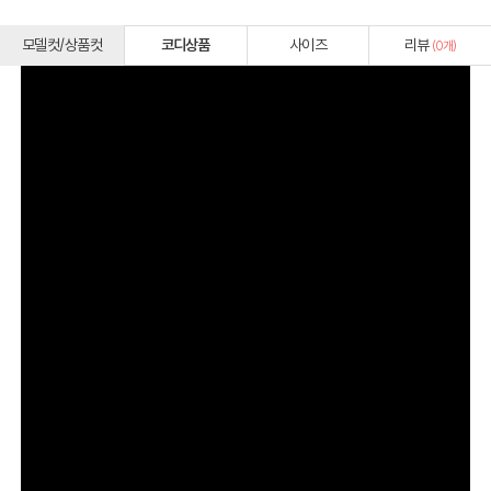
모델컷/상품컷
코디상품
사이즈
리뷰
(
0
개)