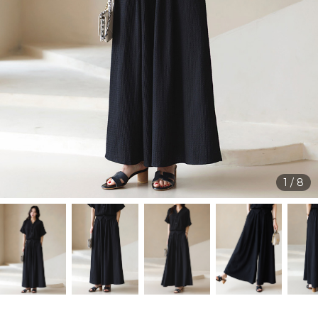
1
/
8