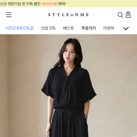
혜택!
신규 회원가입 및 카톡 플친
15000원
0
시즌오프80%⛱
신상 5%
베스트
특별제작
더온미
골프웨어