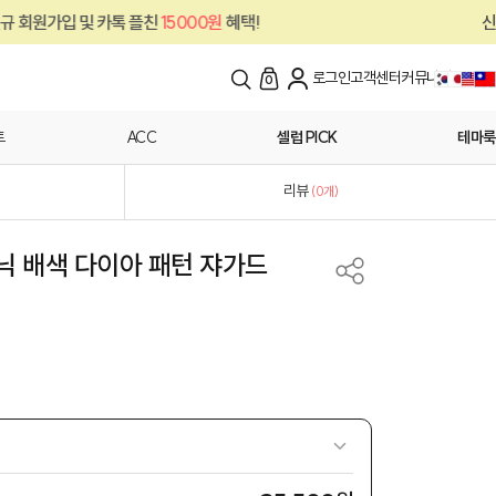
톡 플친
15000원
혜택!
신규 회원가입 및 카
로그인
고객센터
커뮤니티
0
트
ACC
셀럽 PICK
테마룩
리뷰
(
0
개)
스닉 배색 다이아 패턴 쟈가드