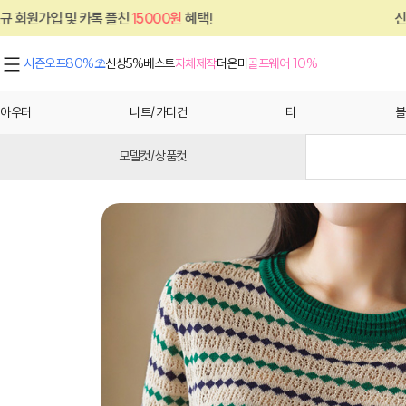
톡 플친
15000원
혜택!
신규 회원가입 및 카
시즌오프80%⛱
신상5%
베스트
자체제작
더온미
골프웨어 10%
아우터
니트/가디건
티
블
모델컷/상품컷