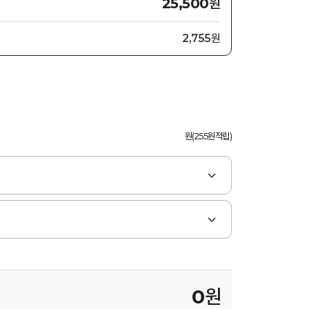
원
25,500
2,755원
원(255원적립)
0
원