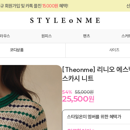
톡 플친
15000원
혜택!
신규 회원가입 및 카
라우스
원피스
팬츠
스커
코디상품
사이즈
[Theonme] 리니오 에
스카시 니트
54
%
55,000
원
25,500
원
스타일온미 멤버를 위한 혜택가