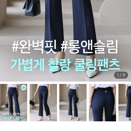
1
/
9