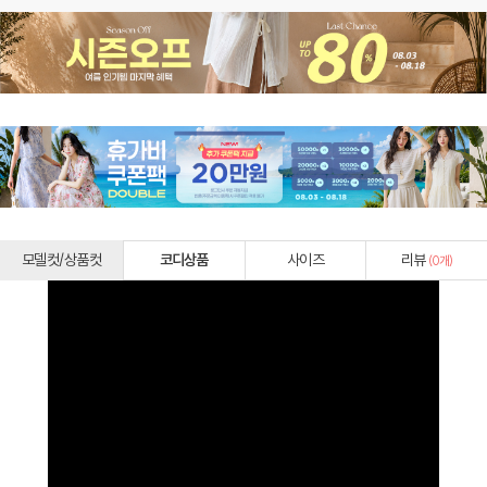
모델컷/상품컷
코디상품
사이즈
리뷰
(
0
개)