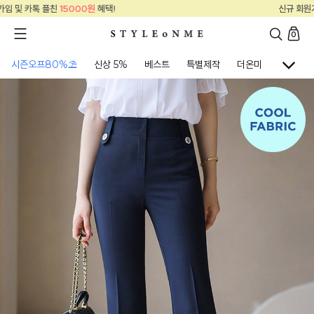
신규 회원가입 및 카톡 플친
15000원
혜택!
0
시즌오프80%⛱
신상 5%
베스트
특별제작
더온미
골프웨어