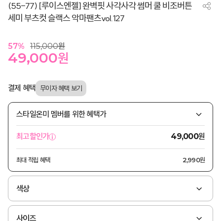
(55-77) [루이스엔젤] 완벽핏 사각사각 썸머 쿨 비조버튼
세미 부츠컷 슬랙스 악마팬츠vol.127
57
%
115,000
원
49,000
원
결제 혜택
스타일온미 멤버를 위한 혜택가
원
최고할인가
49,000
최대 적립 혜택
2,990원
색상
사이즈