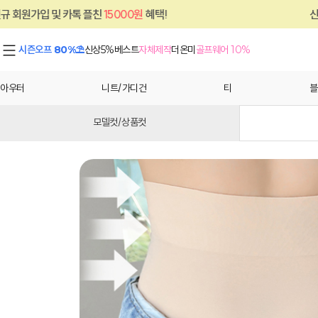
카톡 플친
15000원
혜택!
신규 회원가입 및 
시즌오프 80%⛱
신상5%
베스트
자체제작
더온미
골프웨어 10%
아우터
니트/가디건
티
블
모델컷/상품컷