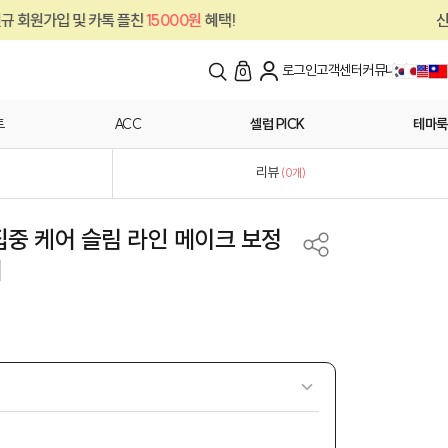
카톡 플친
15000원
혜택!
신규 회원가입 및 
로그인
고객센터
커뮤니티
0
트
ACC
셀럽 PICK
테마룩
리뷰
(
0
개)
중 케어 슬림 라인 메이크 보정
어