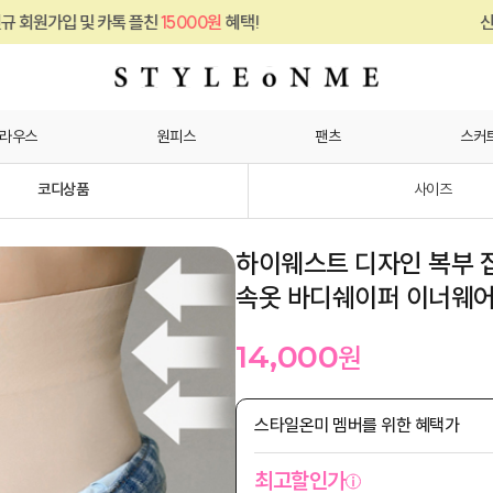
카톡 플친
15000원
혜택!
신규 회원가입 및 
라우스
원피스
팬츠
스커
코디상품
사이즈
하이웨스트 디자인 복부 집
속옷 바디쉐이퍼 이너웨
14,000
원
스타일온미 멤버를 위한 혜택가
최고할인가