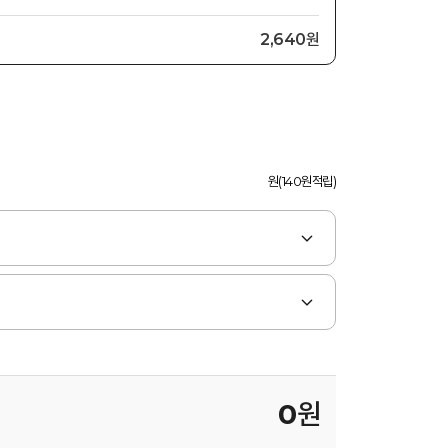
2,640원
원(140원적립)
0
원