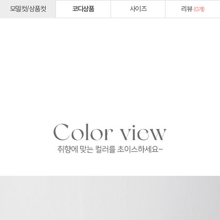
모델컷/상품컷
코디상품
사이즈
리뷰
(
0
개)