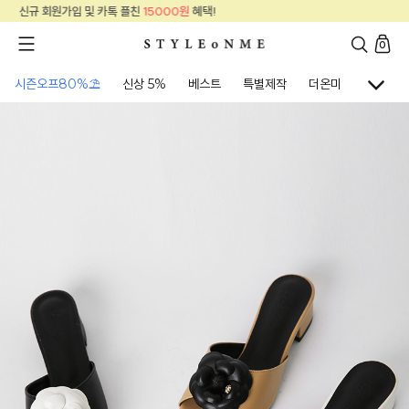
신규 회원가입 및 카톡 플친
15000원
혜택!
0
시즌오프80%⛱
신상 5%
베스트
특별제작
더온미
골프웨어