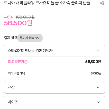
로니아 배색 플라워 코사쥬 미들 굽 소가죽 슬리퍼 샌들
46
%
108,000
원
58,500
원
결제 혜택
스타일온미 멤버를 위한 혜택가
원
최고할인가
58,500
최대 적립 혜택
3,085원
색상
사이즈