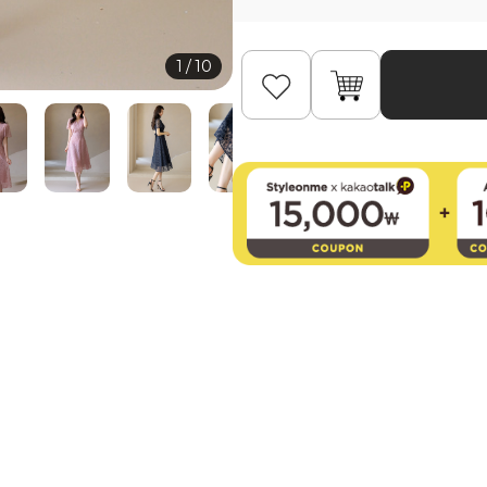
1
/
10