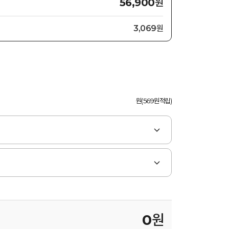
원
56,900
3,069원
원(569원적립)
0
원