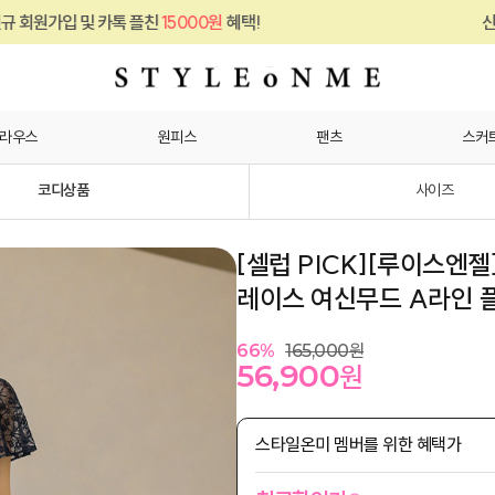
톡 플친
15000원
혜택!
신규 회원가입 및 카
라우스
원피스
팬츠
스커
코디상품
사이즈
[셀럽 PICK][루이스엔젤
레이스 여신무드 A라인 
66
%
165,000
원
56,900
원
스타일온미 멤버를 위한 혜택가