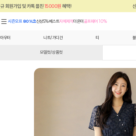
톡 플친
15000원
혜택!
신규 회원가입 및 카
시즌오프 80%⛱
신상5%
베스트
자체제작
더온미
골프웨어 10%
아우터
니트/가디건
티
블
모델컷/상품컷