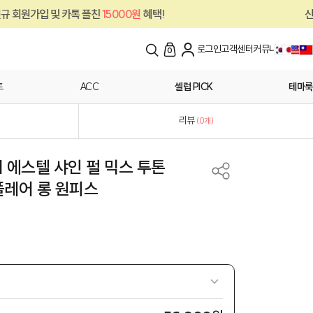
톡 플친
15000원
혜택!
신규 회원가입 및 카
로그인
고객센터
커뮤니티
0
트
ACC
셀럽 PICK
테마룩
리뷰
(
0
개)
] 에스텔 샤인 펄 믹스 투톤
플레어 롱 원피스