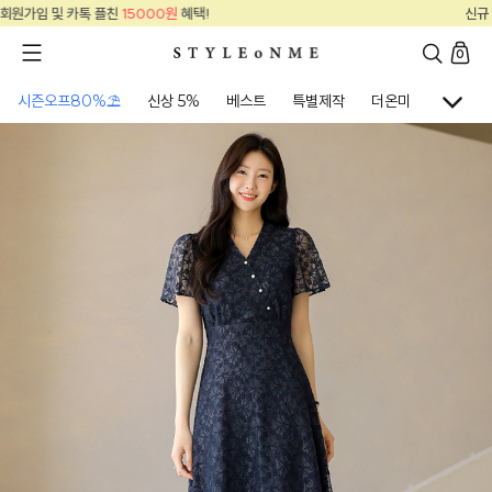
신규 회원가입 및 카톡 플친
15000원
혜택!
0
시즌오프80%⛱
신상 5%
베스트
특별제작
더온미
골프웨어