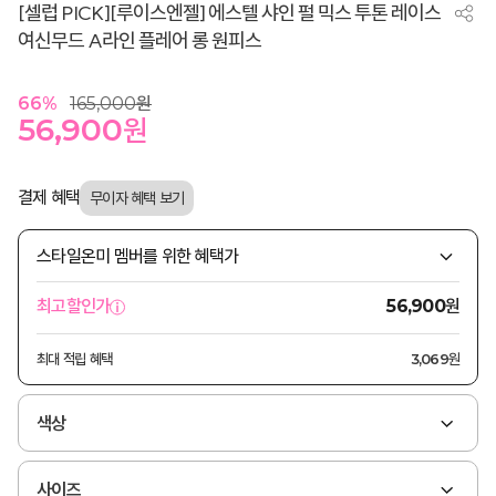
[셀럽 PICK][루이스엔젤] 에스텔 샤인 펄 믹스 투톤 레이스
여신무드 A라인 플레어 롱 원피스
66
%
165,000
원
56,900
원
결제 혜택
스타일온미 멤버를 위한 혜택가
원
최고할인가
56,900
최대 적립 혜택
3,069원
색상
사이즈