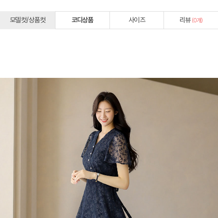
모델컷/상품컷
코디상품
사이즈
리뷰
(
0
개)