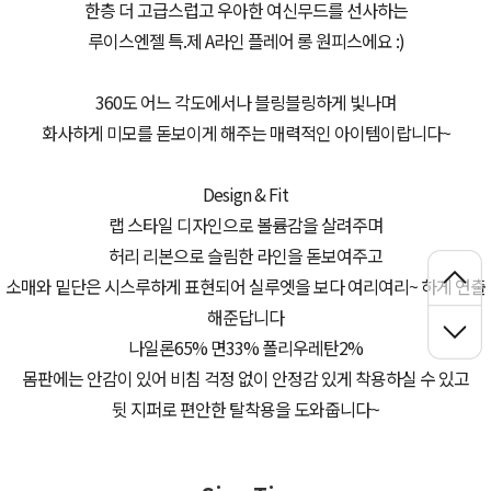
한층 더 고급스럽고 우아한 여신무드를 선사하는
루이스엔젤 특.제 A라인 플레어 롱 원피스에요 :)
360도 어느 각도에서나 블링블링하게 빛나며
화사하게 미모를 돋보이게 해주는 매력적인 아이템이랍니다~
Design & Fit
랩 스타일 디자인으로 볼륨감을 살려주며
허리 리본으로 슬림한 라인을 돋보여주고
소매와 밑단은 시스루하게 표현되어 실루엣을 보다 여리여리~ 하게 연출
해준답니다
나일론65% 면33% 폴리우레탄2%
몸판에는 안감이 있어 비침 걱정 없이 안정감 있게 착용하실 수 있고
뒷 지퍼로 편안한 탈착용을 도와줍니다~