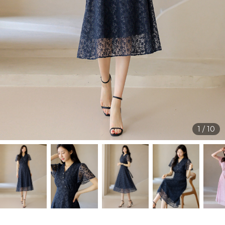
1
/
10