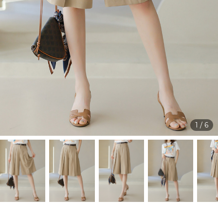
1
/
6