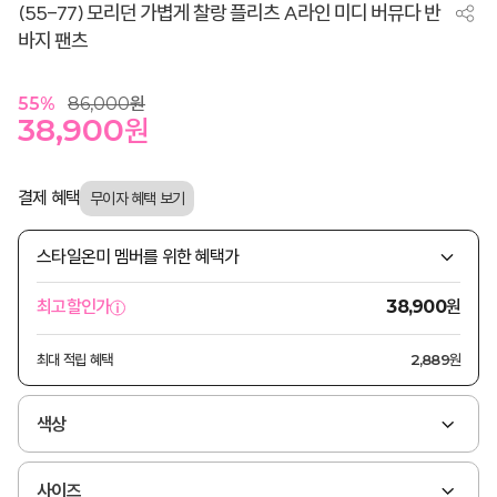
(55-77) 모리던 가볍게 찰랑 플리츠 A라인 미디 버뮤다 반
바지 팬츠
55
%
86,000
원
38,900
원
결제 혜택
스타일온미 멤버를 위한 혜택가
원
최고할인가
38,900
최대 적립 혜택
2,889원
색상
사이즈