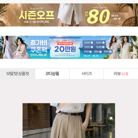
모델컷/상품컷
코디상품
사이즈
리뷰
(
0
개)