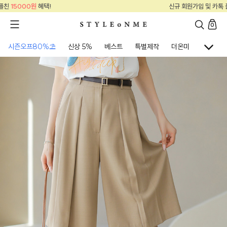
신규 회원가입 및 카톡 플친
15000원
혜택!
0
시즌오프80%⛱
신상 5%
베스트
특별제작
더온미
골프웨어